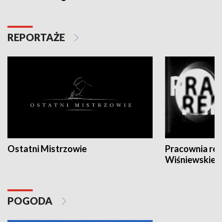
REPORTAŻE
Ostatni Mistrzowie
Pracownia re
Wiśniewskieg
POGODA