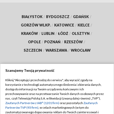
BIAŁYSTOK
/
BYDGOSZCZ
/
GDAŃSK
/
GORZÓW WLKP.
/
KATOWICE
/
KIELCE
/
KRAKÓW
/
LUBLIN
/
ŁÓDŹ
/
OLSZTYN
/
OPOLE
/
POZNAŃ
/
RZESZÓW
/
SZCZECIN
/
WARSZAWA
/
WROCŁAW
Szanujemy Twoją prywatność
Dołącz do nas:
Kliknij "Akceptuję i przechodzę do serwisu", aby wyrazić zgody na
korzystanie z technologii automatycznego śledzenia i zbierania danych,
TVP
dostęp do informacji na Twoim urządzeniu końcowym i ich
Abonament TVP
przechowywanie oraz na przetwarzanie Twoich danych osobowych przez
Regulamin TVP
nas, czyli Telewizję Polską S.A. w likwidacji (zwaną dalej również „TVP”),
Emisja w TVP
Zaufanych Partnerów z IAB* (1201 firm)
oraz pozostałych
Zaufanych
Polityka prywatności
Partnerów TVP (93 firm)
, w celach marketingowych (w tym do
Centrum informacji TVP
Moje zgody
zautomatyzowanego dopasowania reklam do Twoich zainteresowań i