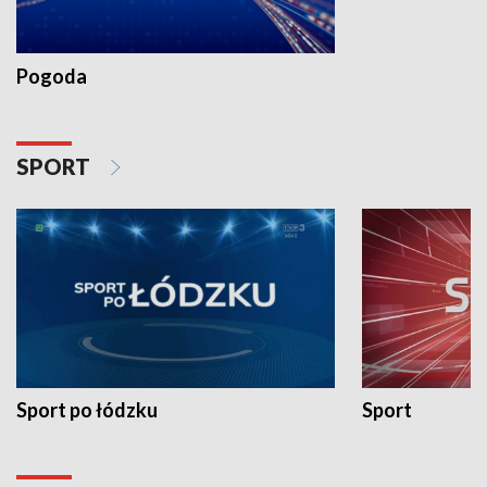
Pogoda
SPORT
Sport po łódzku
Sport