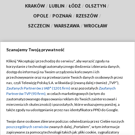
KRAKÓW
/
LUBLIN
/
ŁÓDŹ
/
OLSZTYN
/
OPOLE
/
POZNAŃ
/
RZESZÓW
/
SZCZECIN
/
WARSZAWA
/
WROCŁAW
Szanujemy Twoją prywatność
Dołącz do nas:
Kliknij "Akceptuję i przechodzę do serwisu", aby wyrazić zgody na
korzystanie z technologii automatycznego śledzenia i zbierania danych,
TVP
dostęp do informacji na Twoim urządzeniu końcowym i ich
Abonament TVP
przechowywanie oraz na przetwarzanie Twoich danych osobowych przez
Regulamin TVP
nas, czyli Telewizję Polską S.A. w likwidacji (zwaną dalej również „TVP”),
Emisja w TVP
Zaufanych Partnerów z IAB* (1201 firm)
oraz pozostałych
Zaufanych
Polityka prywatności
Partnerów TVP (93 firm)
, w celach marketingowych (w tym do
Centrum informacji TVP
Moje zgody
zautomatyzowanego dopasowania reklam do Twoich zainteresowań i
mierzenia ich skuteczności) i pozostałych, które wskazujemy poniżej, a
Naziemna Telewizja Cyfrowa
Pomoc
także zgody na udostępnianie przez nas identyfikatora PPID do Google.
Sklep TVP
Biuro reklamy
Twoje dane osobowe zbierane podczas odwiedzania przez Ciebie naszych
Rada Programowa
poszczególnych serwisów
zwanych dalej „Portalem”, w tym informacje
Kontakt
zapisywane za pomocą technologii takich jak: pliki cookie, sygnalizatory