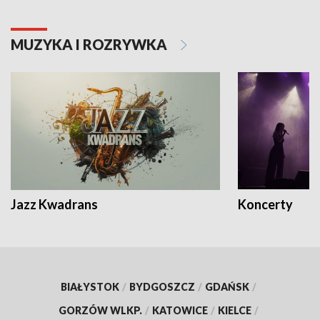
MUZYKA I ROZRYWKA
Jazz Kwadrans
Koncerty
BIAŁYSTOK
/
BYDGOSZCZ
/
GDAŃSK
/
GORZÓW WLKP.
/
KATOWICE
/
KIELCE
/