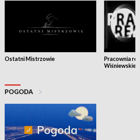
Ostatni Mistrzowie
Pracownia re
Wiśniewskieg
POGODA