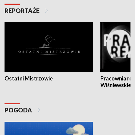
REPORTAŻE
Ostatni Mistrzowie
Pracownia re
Wiśniewskieg
POGODA