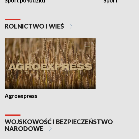
Sport po łódzku
Sport
ROLNICTWO I WIEŚ
Agroexpress
WOJSKOWOŚĆ I BEZPIECZEŃSTWO
NARODOWE