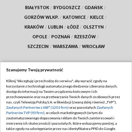
BIAŁYSTOK
/
BYDGOSZCZ
/
GDAŃSK
/
GORZÓW WLKP.
/
KATOWICE
/
KIELCE
/
KRAKÓW
/
LUBLIN
/
ŁÓDŹ
/
OLSZTYN
/
OPOLE
/
POZNAŃ
/
RZESZÓW
/
SZCZECIN
/
WARSZAWA
/
WROCŁAW
Szanujemy Twoją prywatność
Dołącz do nas:
Kliknij "Akceptuję i przechodzę do serwisu", aby wyrazić zgody na
korzystanie z technologii automatycznego śledzenia i zbierania danych,
TVP
dostęp do informacji na Twoim urządzeniu końcowym i ich
Abonament TVP
przechowywanie oraz na przetwarzanie Twoich danych osobowych przez
Regulamin TVP
nas, czyli Telewizję Polską S.A. w likwidacji (zwaną dalej również „TVP”),
Emisja w TVP
Zaufanych Partnerów z IAB* (1201 firm)
oraz pozostałych
Zaufanych
Polityka prywatności
Partnerów TVP (93 firm)
, w celach marketingowych (w tym do
Centrum informacji TVP
Moje zgody
zautomatyzowanego dopasowania reklam do Twoich zainteresowań i
mierzenia ich skuteczności) i pozostałych, które wskazujemy poniżej, a
Naziemna Telewizja Cyfrowa
Pomoc
także zgody na udostępnianie przez nas identyfikatora PPID do Google.