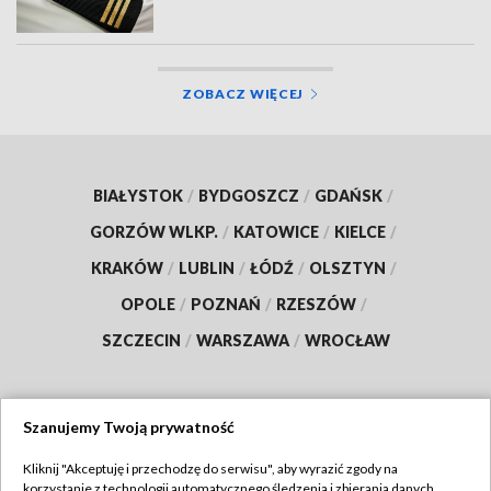
ZOBACZ WIĘCEJ
BIAŁYSTOK
/
BYDGOSZCZ
/
GDAŃSK
/
GORZÓW WLKP.
/
KATOWICE
/
KIELCE
/
KRAKÓW
/
LUBLIN
/
ŁÓDŹ
/
OLSZTYN
/
OPOLE
/
POZNAŃ
/
RZESZÓW
/
SZCZECIN
/
WARSZAWA
/
WROCŁAW
Szanujemy Twoją prywatność
Dołącz do nas:
Kliknij "Akceptuję i przechodzę do serwisu", aby wyrazić zgody na
korzystanie z technologii automatycznego śledzenia i zbierania danych,