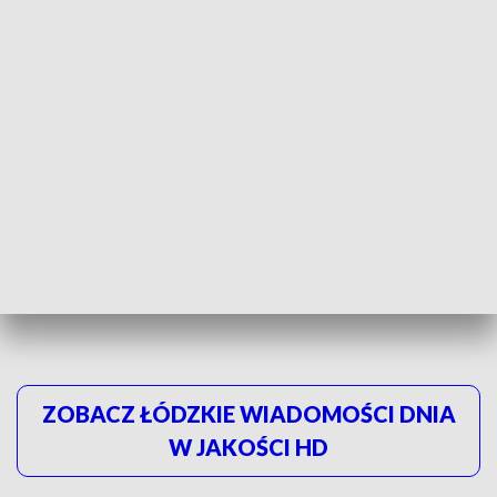
uruchomić dla pasażerów we wrześniu. (...)
W budynku dworca tymczasowego (...)
podróżni znajdą poczekalnię, kasy
biletowe oraz toalety
- powiedział Bartłomiej Sarna, Biuro Prasowe PKP
S.A.
Remont ma być jak najmniej uciążliwy dla podróżujących. Na
czas przebudowy zostaną otwarte dodatkowe dojścia do
peronów.
Nowy dworzec Łódź Kaliska
ma zostać oddany
do w połowie 2025 roku.
ZOBACZ ŁÓDZKIE WIADOMOŚCI DNIA
W JAKOŚCI HD