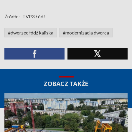
Źródło:
TVP3 Łódź
#dworzec łódź kaliska
#modernizacja dworca
ZOBACZ TAKŻE