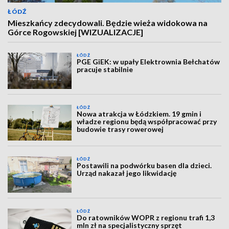
ŁÓDŹ
Mieszkańcy zdecydowali. Będzie wieża widokowa na
Górce Rogowskiej [WIZUALIZACJE]
ŁÓDŹ
PGE GiEK: w upały Elektrownia Bełchatów
pracuje stabilnie
ŁÓDŹ
Nowa atrakcja w Łódzkiem. 19 gmin i
władze regionu będą współpracować przy
budowie trasy rowerowej
ŁÓDŹ
Postawili na podwórku basen dla dzieci.
Urząd nakazał jego likwidację
ŁÓDŹ
Do ratowników WOPR z regionu trafi 1,3
mln zł na specjalistyczny sprzęt