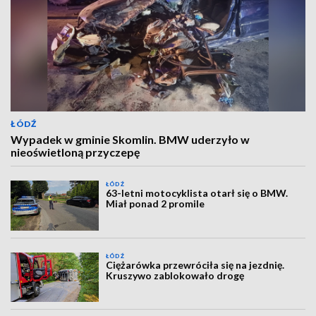
ŁÓDŹ
Wypadek w gminie Skomlin. BMW uderzyło w
nieoświetloną przyczepę
ŁÓDŹ
63-letni motocyklista otarł się o BMW.
Miał ponad 2 promile
ŁÓDŹ
Ciężarówka przewróciła się na jezdnię.
Kruszywo zablokowało drogę