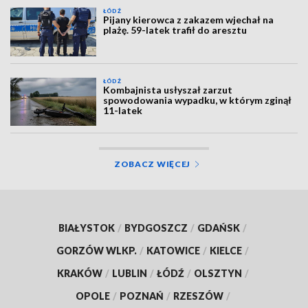
ŁÓDŹ
Pijany kierowca z zakazem wjechał na
plażę. 59-latek trafił do aresztu
ŁÓDŹ
Kombajnista usłyszał zarzut
spowodowania wypadku, w którym zginął
11-latek
ZOBACZ WIĘCEJ
BIAŁYSTOK
/
BYDGOSZCZ
/
GDAŃSK
/
GORZÓW WLKP.
/
KATOWICE
/
KIELCE
/
KRAKÓW
/
LUBLIN
/
ŁÓDŹ
/
OLSZTYN
/
OPOLE
/
POZNAŃ
/
RZESZÓW
/