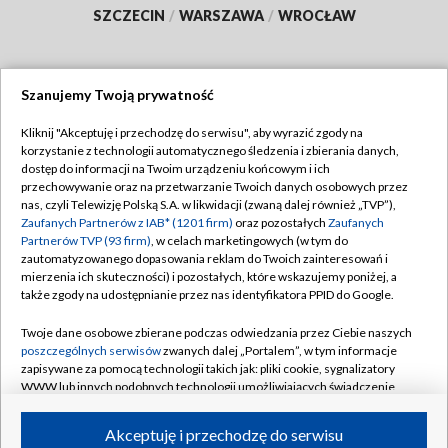
SZCZECIN
/
WARSZAWA
/
WROCŁAW
Szanujemy Twoją prywatność
Dołącz do nas:
Kliknij "Akceptuję i przechodzę do serwisu", aby wyrazić zgody na
korzystanie z technologii automatycznego śledzenia i zbierania danych,
TVP
dostęp do informacji na Twoim urządzeniu końcowym i ich
Abonament TVP
przechowywanie oraz na przetwarzanie Twoich danych osobowych przez
Regulamin TVP
nas, czyli Telewizję Polską S.A. w likwidacji (zwaną dalej również „TVP”),
Emisja w TVP
Polityka prywatności
Zaufanych Partnerów z IAB* (1201 firm)
oraz pozostałych
Zaufanych
Partnerów TVP (93 firm)
, w celach marketingowych (w tym do
Centrum informacji TVP
Moje zgody
zautomatyzowanego dopasowania reklam do Twoich zainteresowań i
mierzenia ich skuteczności) i pozostałych, które wskazujemy poniżej, a
Naziemna Telewizja Cyfrowa
Pomoc
także zgody na udostępnianie przez nas identyfikatora PPID do Google.
Sklep TVP
Biuro reklamy
Twoje dane osobowe zbierane podczas odwiedzania przez Ciebie naszych
Rada Programowa
Kontakt
poszczególnych serwisów
zwanych dalej „Portalem”, w tym informacje
zapisywane za pomocą technologii takich jak: pliki cookie, sygnalizatory
System NOS
WWW lub innych podobnych technologii umożliwiających świadczenie
dopasowanych i bezpiecznych usług, personalizację treści oraz reklam,
Informacje o nadawcy
Kanały
udostępnianie funkcji mediów społecznościowych oraz analizowanie
Akceptuję i przechodzę do serwisu
ruchu w Internecie.
Program dla prasy