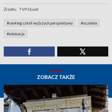
Źródło:
TVP3 Łódź
#ranking szkół wyższych perspektywy
#uczelnia
#edukacja
ZOBACZ TAKŻE