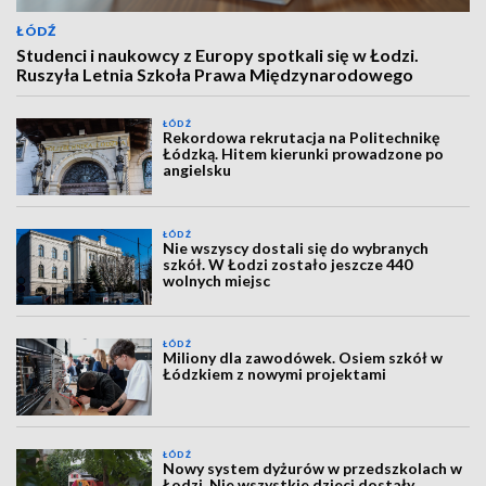
ŁÓDŹ
Studenci i naukowcy z Europy spotkali się w Łodzi.
Ruszyła Letnia Szkoła Prawa Międzynarodowego
ŁÓDŹ
Rekordowa rekrutacja na Politechnikę
Łódzką. Hitem kierunki prowadzone po
angielsku
ŁÓDŹ
Nie wszyscy dostali się do wybranych
szkół. W Łodzi zostało jeszcze 440
wolnych miejsc
ŁÓDŹ
Miliony dla zawodówek. Osiem szkół w
Łódzkiem z nowymi projektami
ŁÓDŹ
Nowy system dyżurów w przedszkolach w
Łodzi. Nie wszystkie dzieci dostały