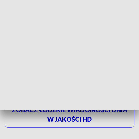
miejscu, a Uniwersytet Łódzki - 25.
-
Specyfika
uniwersytetów klasycznych ma to do siebie, że rangowanych
tam jest wiele dyscyplin naukowych. U nas jest ich 22 i
trudno nam się porównywać z uczelniami technicznymi,
medycznymi, gdzie dyscyplin naukowych jest kilka
- mówi
prof. Elżbieta Żądzińska, rektor Uniwersytetu Łódzkiego.
Kapituła rankingu Perspektywy nie bierze pod uwagę
uczelni artystycznych, klasyfikowane są jedynie
publiczne i niepubliczne szkoły wyższe.
ZOBACZ ŁÓDZKIE WIADOMOŚCI DNIA
W JAKOŚCI HD