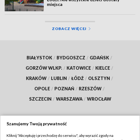
miejsca
ZOBACZ WIĘCEJ
BIAŁYSTOK
/
BYDGOSZCZ
/
GDAŃSK
/
GORZÓW WLKP.
/
KATOWICE
/
KIELCE
/
KRAKÓW
/
LUBLIN
/
ŁÓDŹ
/
OLSZTYN
/
OPOLE
/
POZNAŃ
/
RZESZÓW
/
SZCZECIN
/
WARSZAWA
/
WROCŁAW
Szanujemy Twoją prywatność
Dołącz do nas:
Kliknij "Akceptuję i przechodzę do serwisu", aby wyrazić zgody na