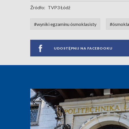
Źródło:
TVP3 Łódź
#wyniki egzaminu ósmoklasisty
#ósmokla
UDOSTĘPNIJ NA FACEBOOKU