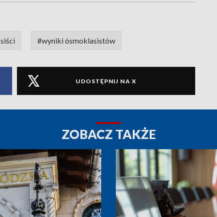
siści
#wyniki ósmoklasistów
UDOSTĘPNIJ NA X
ZOBACZ TAKŻE