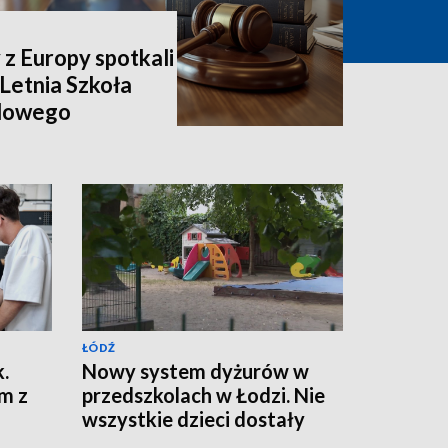
 z Europy spotkali
 Letnia Szkoła
dowego
ŁÓDŹ
.
Nowy system dyżurów w
m z
przedszkolach w Łodzi. Nie
wszystkie dzieci dostały
miejsca