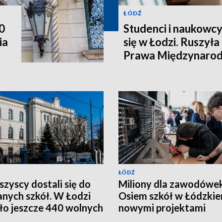
ŁÓDŹ
0
Studenci i naukowcy
ia
się w Łodzi. Ruszyła
Prawa Międzynaro
ŁÓDŹ
szyscy dostali się do
Miliony dla zawodówek
nych szkół. W Łodzi
Osiem szkół w Łódzkie
ło jeszcze 440 wolnych
nowymi projektami
c