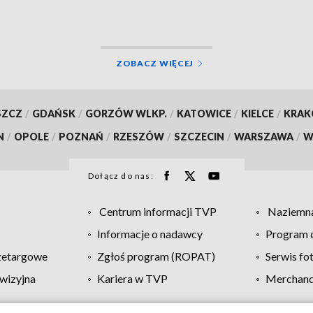
ZOBACZ WIĘCEJ
SZCZ
/
GDAŃSK
/
GORZÓW WLKP.
/
KATOWICE
/
KIELCE
/
KRA
N
/
OPOLE
/
POZNAŃ
/
RZESZÓW
/
SZCZECIN
/
WARSZAWA
/
W
Dołącz do nas:
Centrum informacji TVP
Naziemna
Informacje o nadawcy
Program d
zetargowe
Zgłoś program (ROPAT)
Serwis fo
wizyjna
Kariera w TVP
Merchandi