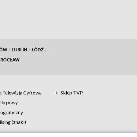
KÓW
/
LUBLIN
/
ŁÓDŹ
/
ROCŁAW
 Telewizja Cyfrowa
Sklep TVP
la prasy
tograficzny
sing (znaki)