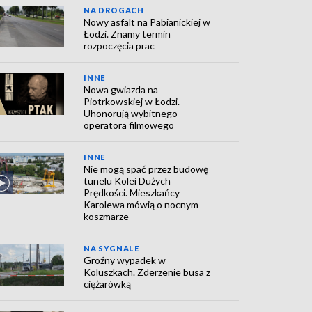
NA DROGACH
Nowy asfalt na Pabianickiej w
Łodzi. Znamy termin
rozpoczęcia prac
INNE
Nowa gwiazda na
Piotrkowskiej w Łodzi.
Uhonorują wybitnego
operatora filmowego
INNE
Nie mogą spać przez budowę
tunelu Kolei Dużych
Prędkości. Mieszkańcy
Karolewa mówią o nocnym
koszmarze
NA SYGNALE
Groźny wypadek w
Koluszkach. Zderzenie busa z
ciężarówką