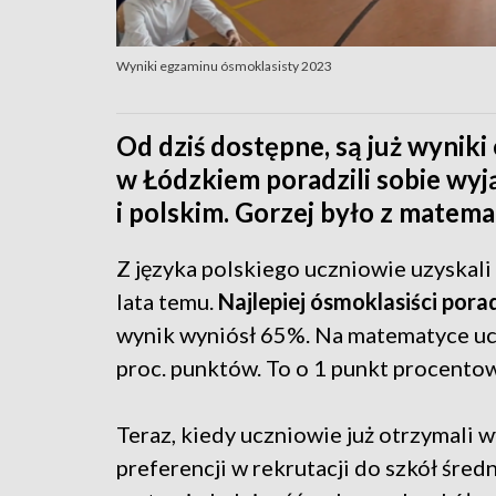
Wyniki egzaminu ósmoklasisty 2023
Od dziś dostępne, są już wynik
w Łódzkiem poradzili sobie wyj
i polskim. Gorzej było z matema
Z języka polskiego uczniowie uzyskali 
lata temu.
Najlepiej ósmoklasiści porad
wynik wyniósł 65%. Na matematyce uc
proc. punktów. To o 1 punkt procentowy
Teraz, kiedy uczniowie już otrzymali 
preferencji w rekrutacji do szkół śred