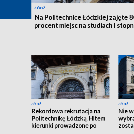
ŁÓDŹ
Na Politechnice Łódzkiej zajęte 8
procent miejsc na studiach I stopn
ŁÓDŹ
ŁÓDŹ
Rekordowa rekrutacja na
Nie w
Politechnikę Łódzką. Hitem
wybra
kierunki prowadzone po
zosta
angielsku
miejs