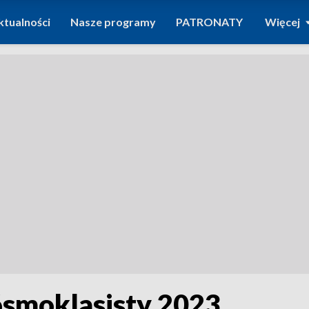
ktualności
Nasze programy
PATRONATY
Więcej
smoklasisty 2023