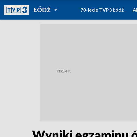
POWRÓT DO
ŁÓDŹ
70-lecie TVP3 Łódź
A
TVP REGIONY
Wyniki egzaminu ó