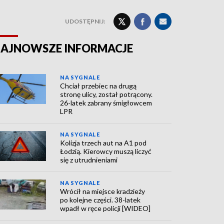
UDOSTĘPNIJ:
AJNOWSZE INFORMACJE
NA SYGNALE
Chciał przebiec na drugą
stronę ulicy, został potrącony.
26-latek zabrany śmigłowcem
LPR
NA SYGNALE
Kolizja trzech aut na A1 pod
Łodzią. Kierowcy muszą liczyć
się z utrudnieniami
NA SYGNALE
Wrócił na miejsce kradzieży
po kolejne części. 38-latek
wpadł w ręce policji [WIDEO]