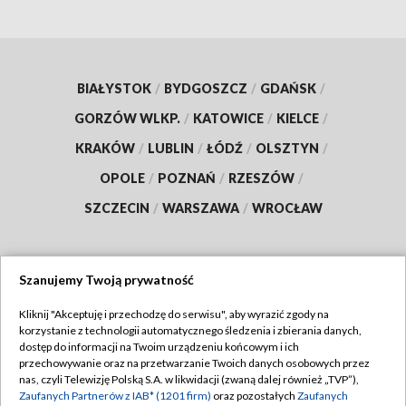
BIAŁYSTOK
/
BYDGOSZCZ
/
GDAŃSK
/
GORZÓW WLKP.
/
KATOWICE
/
KIELCE
/
KRAKÓW
/
LUBLIN
/
ŁÓDŹ
/
OLSZTYN
/
OPOLE
/
POZNAŃ
/
RZESZÓW
/
SZCZECIN
/
WARSZAWA
/
WROCŁAW
Szanujemy Twoją prywatność
Dołącz do nas:
Kliknij "Akceptuję i przechodzę do serwisu", aby wyrazić zgody na
korzystanie z technologii automatycznego śledzenia i zbierania danych,
TVP
dostęp do informacji na Twoim urządzeniu końcowym i ich
Abonament TVP
przechowywanie oraz na przetwarzanie Twoich danych osobowych przez
Regulamin TVP
nas, czyli Telewizję Polską S.A. w likwidacji (zwaną dalej również „TVP”),
Emisja w TVP
Zaufanych Partnerów z IAB* (1201 firm)
oraz pozostałych
Zaufanych
Polityka prywatności