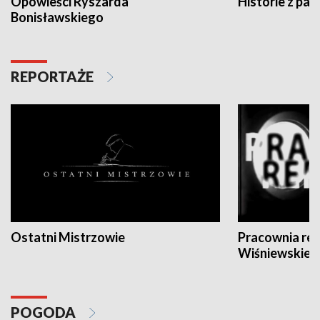
Opowieści Ryszarda
Historie z pas
Bonisławskiego
REPORTAŻE
Ostatni Mistrzowie
Pracownia re
Wiśniewskieg
POGODA