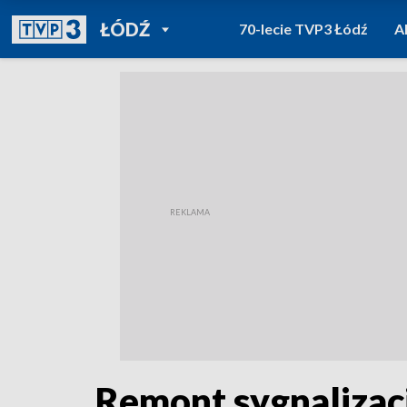
POWRÓT DO
ŁÓDŹ
70-lecie TVP3 Łódź
A
TVP REGIONY
Remont sygnalizacj