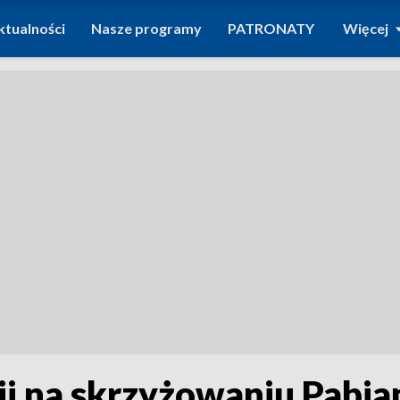
ktualności
Nasze programy
PATRONATY
Więcej
i na skrzyżowaniu Pabian