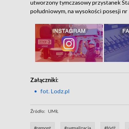
utworzony tymczasowy przystanek Sta
południowym, na wysokości posesji nr 
Załączniki:
fot. Lodz.pl
Źródło:
UMŁ
#remont
#sygnalizacja
#łódź