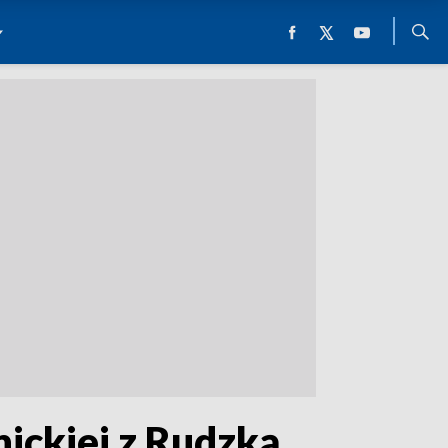
ickiej z Rudzką