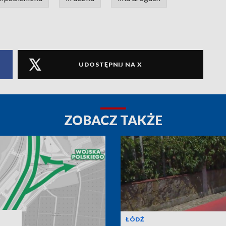
UDOSTĘPNIJ NA X
ZOBACZ TAKŻE
ŁÓDŹ