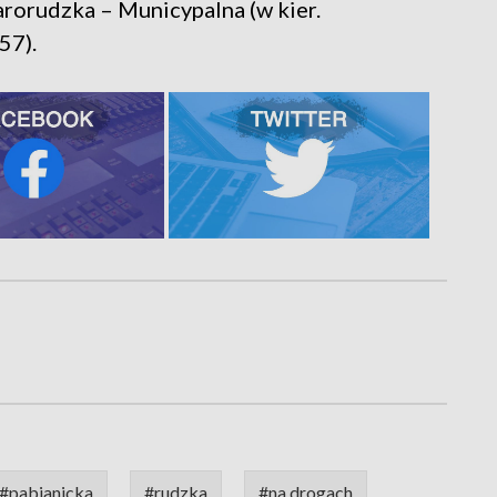
rorudzka – Municypalna (w kier.
57).
#pabianicka
#rudzka
#na drogach