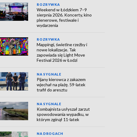
ROZRYWKA
Weekend w Łódzkiem 7–9
sierpnia 2026. Koncerty, kino
plenerowe, festiwale i
wydarzenia
ROZRYWKA
Mappingi, świetlne rzeźby i
nowe lokalizacje. Tak
zapowiada się Light Move
Festival 2026 w Łodzi
NA SYGNALE
Pijany kierowca z zakazem
wjechał na plażę. 59-latek
trafił do aresztu
NA SYGNALE
Kombajnista usłyszał zarzut
spowodowania wypadku, w
którym zginął 11-latek
NA DROGACH