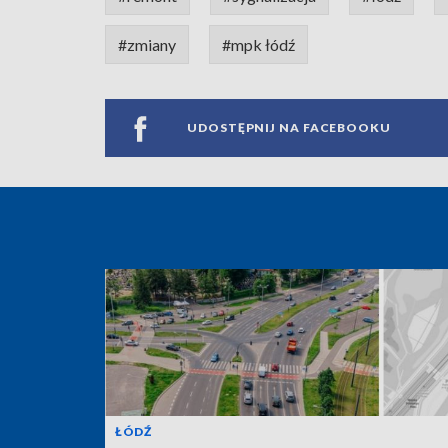
#zmiany
#mpk łódź
UDOSTĘPNIJ NA FACEBOOKU
ŁÓDŹ