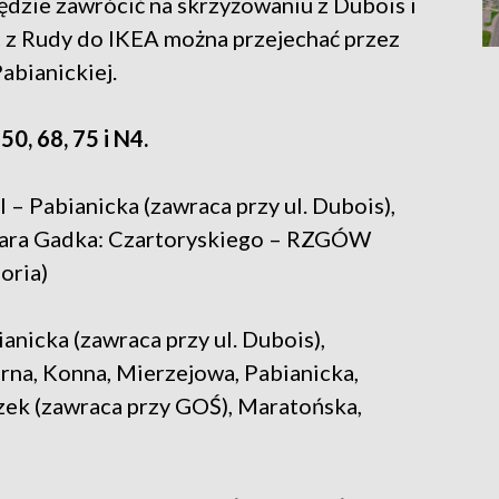
będzie zawrócić na skrzyżowaniu z Dubois i
c z Rudy do IKEA można przejechać przez
abianickiej.
50, 68, 75 i N4.
Pabianicka (zawraca przy ul. Dubois),
Stara Gadka: Czartoryskiego – RZGÓW
oria)
icka (zawraca przy ul. Dubois),
rna, Konna, Mierzejowa, Pabianicka,
zek (zawraca przy GOŚ), Maratońska,