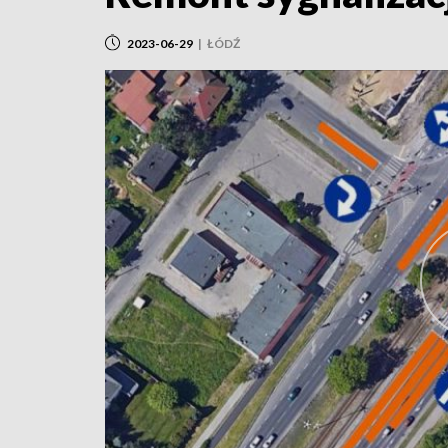
2023-06-29
|
ŁÓDŹ