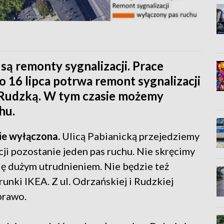
ą remonty sygnalizacji. Prace
o 16 lipca potrwa remont sygnalizacji
z Rudzką. W tym czasie możemy
hu.
ie wyłączona.
Ulicą Pabianicką przejedziemy
cji pozostanie jeden pas ruchu. Nie skręcimy
ię dużym utrudnieniem. Nie będzie też
unki IKEA. Z ul. Odrzańskiej i Rudzkiej
prawo.