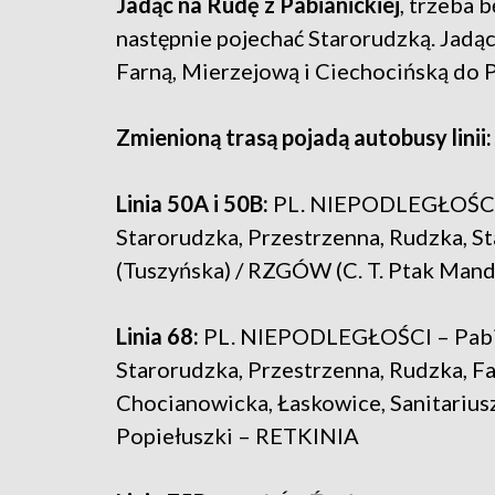
Jadąc na Rudę z Pabianickiej
, trzeba 
następnie pojechać Starorudzką. Jadą
Farną, Mierzejową i Ciechocińską do P
Zmienioną trasą pojadą autobusy linii: 
Linia 50A i 50B:
PL. NIEPODLEGŁOŚCI – 
Starorudzka, Przestrzenna, Rudzka, 
(Tuszyńska) / RZGÓW (C. T. Ptak Mand
Linia 68:
PL. NIEPODLEGŁOŚCI – Pabian
Starorudzka, Przestrzenna, Rudzka, Fa
Chocianowicka, Łaskowice, Sanitarius
Popiełuszki – RETKINIA