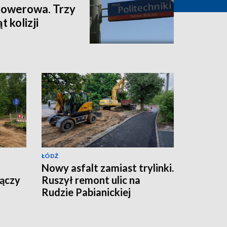
 rowerowa. Trzy
t kolizji
ŁÓDŹ
Nowy asfalt zamiast trylinki.
łączy
Ruszył remont ulic na
Rudzie Pabianickiej