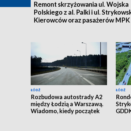
Remont skrzyżowania ul. Wojska
Polskiego z al. Palki i ul. Strykows
Kierowców oraz pasażerów MPK
Łódź czekają zmiany
ŁÓDŹ
ŁÓDŹ
Rozbudowa autostrady A2
Rondo
między Łodzią a Warszawą.
Stryk
Wiadomo, kiedy początek
GDDKi
prac
eksp