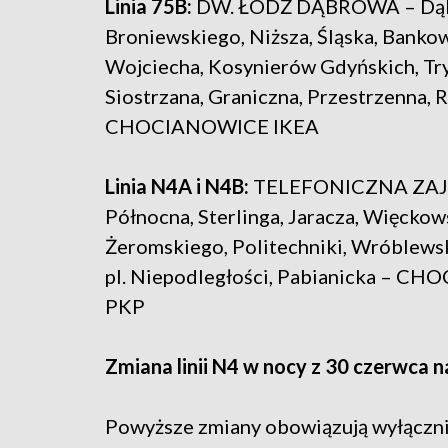
Linia 75B:
DW. ŁÓDŹ DĄBROWA – Dąbrow
Broniewskiego, Niższa, Śląska, Bankow
Wojciecha, Kosynierów Gdyńskich, Tr
Siostrzana, Graniczna, Przestrzenna, R
CHOCIANOWICE IKEA
Linia N4A i N4B:
TELEFONICZNA ZAJEZD
Północna, Sterlinga, Jaracza, Więckow
Żeromskiego, Politechniki, Wróblewsk
pl. Niepodległości, Pabianicka –
PKP
Zmiana linii N4 w nocy z 30 czerwca na
Powyższe zmiany obowiązują wyłączni