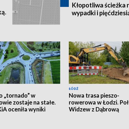
Kłopotliwa ścieżka
ką.
wypadki i pięćdziesią
ŁÓDŹ
 „tornado” w
Nowa trasa pieszo-
owie zostaje na stałe.
rowerowa w Łodzi. Po
A oceniła wyniki
Widzew z Dąbrową
erymentu