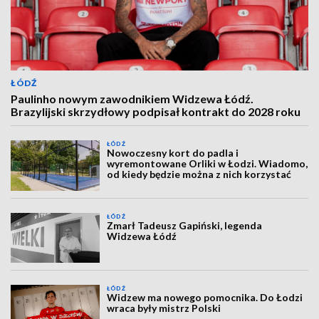
ŁÓDŹ
Paulinho nowym zawodnikiem Widzewa Łódź.
Brazylijski skrzydłowy podpisał kontrakt do 2028 roku
ŁÓDŹ
Nowoczesny kort do padla i
wyremontowane Orliki w Łodzi. Wiadomo,
od kiedy będzie można z nich korzystać
ŁÓDŹ
Zmarł Tadeusz Gapiński, legenda
Widzewa Łódź
ŁÓDŹ
Widzew ma nowego pomocnika. Do Łodzi
wraca były mistrz Polski