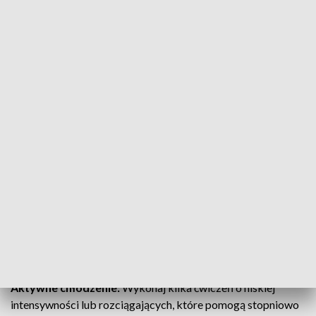
ZALETY NISKICH TEMPERATUR
JAK SIĘ CHŁODZIĆ?
Kompresja i lodowe opakowania:
Zastosowanie lodowych
opakowań lub lodu do miejsc szczególnie obciążonych
podczas treningu, takich jak kolana, łokcie lub barki, może
pomóc w zmniejszeniu obrzęków i zapalenia.
Kąpiel lub prysznic zimną wodą:
Jeśli jesteś w stanie to
znieść, możesz wziąć krótką kąpiel lub prysznic zimną wodą.
Zimna woda pomaga zmniejszyć temperaturę ciała i
przyspieszyć proces regeneracji.
Aktywne chłodzenie:
Wykonaj kilka ćwiczeń o niskiej
intensywności lub rozciągających, które pomogą stopniowo