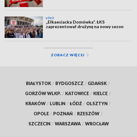
ŁÓDŹ
„Ełkaesiacka Domówka”. ŁKS
zaprezentował drużynę na nowy sezon
ZOBACZ WIĘCEJ
BIAŁYSTOK
/
BYDGOSZCZ
/
GDAŃSK
/
GORZÓW WLKP.
/
KATOWICE
/
KIELCE
/
KRAKÓW
/
LUBLIN
/
ŁÓDŹ
/
OLSZTYN
/
OPOLE
/
POZNAŃ
/
RZESZÓW
/
SZCZECIN
/
WARSZAWA
/
WROCŁAW