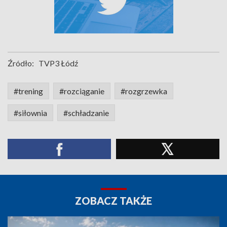
Źródło:
TVP3 Łódź
#trening
#rozciąganie
#rozgrzewka
#siłownia
#schładzanie
ZOBACZ TAKŻE