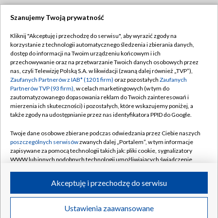
Szanujemy Twoją prywatność
Dołącz do nas:
Kliknij "Akceptuję i przechodzę do serwisu", aby wyrazić zgody na
korzystanie z technologii automatycznego śledzenia i zbierania danych,
TVP
dostęp do informacji na Twoim urządzeniu końcowym i ich
Abonament TVP
przechowywanie oraz na przetwarzanie Twoich danych osobowych przez
Regulamin TVP
nas, czyli Telewizję Polską S.A. w likwidacji (zwaną dalej również „TVP”),
Emisja w TVP
Zaufanych Partnerów z IAB* (1201 firm)
oraz pozostałych
Zaufanych
Polityka prywatności
Partnerów TVP (93 firm)
, w celach marketingowych (w tym do
Centrum informacji TVP
Moje zgody
zautomatyzowanego dopasowania reklam do Twoich zainteresowań i
mierzenia ich skuteczności) i pozostałych, które wskazujemy poniżej, a
Naziemna Telewizja Cyfrowa
Pomoc
także zgody na udostępnianie przez nas identyfikatora PPID do Google.
Sklep TVP
Biuro reklamy
Twoje dane osobowe zbierane podczas odwiedzania przez Ciebie naszych
Rada Programowa
poszczególnych serwisów
zwanych dalej „Portalem”, w tym informacje
Kontakt
zapisywane za pomocą technologii takich jak: pliki cookie, sygnalizatory
System NOS
WWW lub innych podobnych technologii umożliwiających świadczenie
dopasowanych i bezpiecznych usług, personalizację treści oraz reklam,
Informacje o nadawcy
Kanały
udostępnianie funkcji mediów społecznościowych oraz analizowanie
Akceptuję i przechodzę do serwisu
ruchu w Internecie.
Program dla prasy
©2026 Telewizja Polska S.A. w likwidacji
Biuro Reklamy
Twoje dane osobowe zbierane podczas odwiedzania przez Ciebie
Ustawienia zaawansowane
poszczególnych serwisów
na Portalu, takie jak adresy IP, identyfikatory