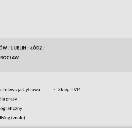
KÓW
/
LUBLIN
/
ŁÓDŹ
/
ROCŁAW
 Telewizja Cyfrowa
Sklep TVP
la prasy
tograficzny
sing (znaki)