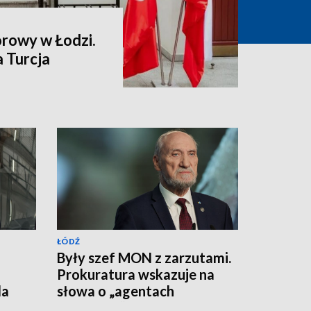
rowy w Łodzi.
 Turcja
ŁÓDŹ
Były szef MON z zarzutami.
Prokuratura wskazuje na
da
słowa o „agentach
rosyjskich”