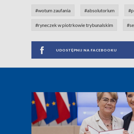
#wotum zaufania
#absolutorium
#p
#ryneczek w piotrkowie trybunalskim
#se
UDOSTĘPNIJ NA FACEBOOKU