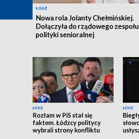
ŁÓDŹ
Nowa rola Jolanty Chełmińskiej.
Dołączyła do rządowego zespołu 
polityki senioralnej
ŁÓDŹ
ŁÓDŹ
Rozłam w PiS stał się
Biegł
faktem. Łódzcy politycy
słowo
wybrali strony konfliktu
usłys
Karo