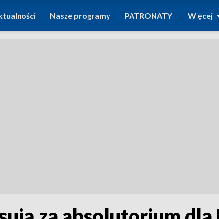
ktualności
Nasze programy
PATRONATY
Więcej
osują za absolutorium dla