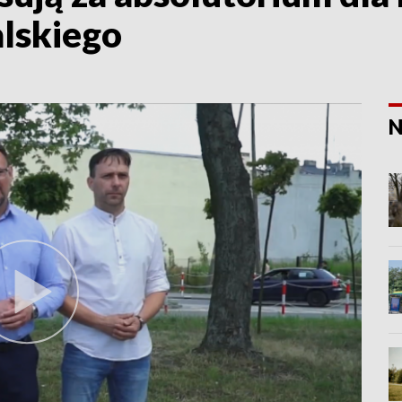
lskiego
N