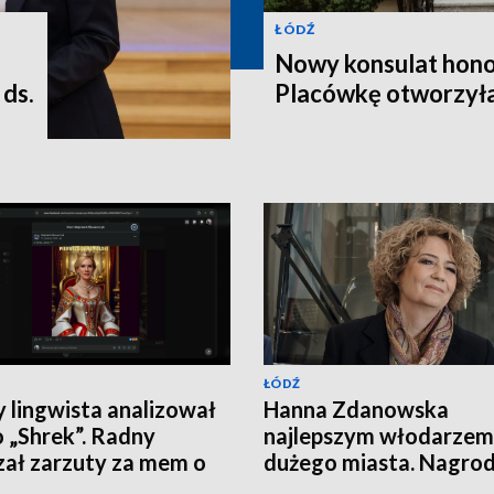
ŁÓDŹ
Nowy konsulat hono
ds.
Placówkę otworzyła
ŁÓDŹ
y lingwista analizował
Hanna Zdanowska
 „Shrek”. Radny
najlepszym włodarzem
zał zarzuty za mem o
dużego miasta. Nagro
lu Nawrockim
wywołała dyskusję