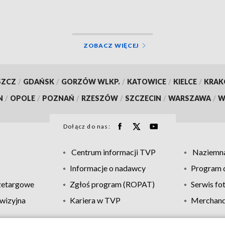
ZOBACZ WIĘCEJ
SZCZ
/
GDAŃSK
/
GORZÓW WLKP.
/
KATOWICE
/
KIELCE
/
KRA
N
/
OPOLE
/
POZNAŃ
/
RZESZÓW
/
SZCZECIN
/
WARSZAWA
/
W
Dołącz do nas:
Centrum informacji TVP
Naziemna
Informacje o nadawcy
Program d
zetargowe
Zgłoś program (ROPAT)
Serwis fo
wizyjna
Kariera w TVP
Merchandi