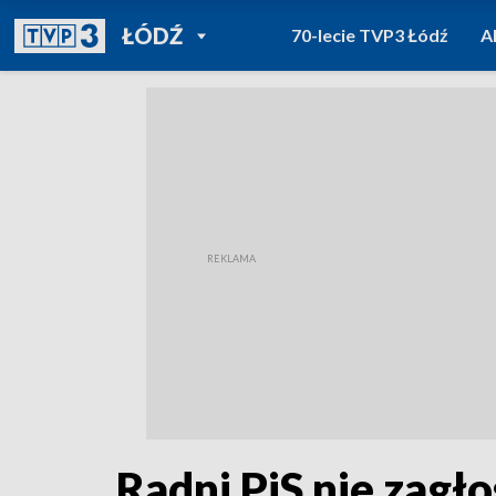
POWRÓT DO
ŁÓDŹ
70-lecie TVP3 Łódź
A
TVP REGIONY
Radni PiS nie zagł