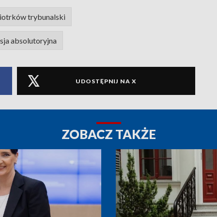
iotrków trybunalski
sja absolutoryjna
UDOSTĘPNIJ NA X
ZOBACZ TAKŻE