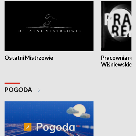
Ostatni Mistrzowie
Pracownia re
Wiśniewskieg
POGODA