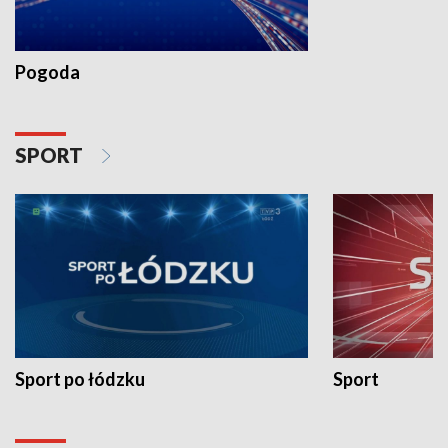
Pogoda
SPORT
Sport po łódzku
Sport