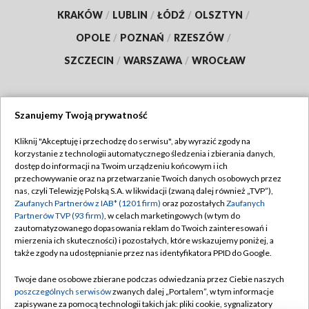
KRAKÓW
/
LUBLIN
/
ŁÓDŹ
/
OLSZTYN
/
OPOLE
/
POZNAŃ
/
RZESZÓW
/
SZCZECIN
/
WARSZAWA
/
WROCŁAW
Szanujemy Twoją prywatność
Dołącz do nas:
Kliknij "Akceptuję i przechodzę do serwisu", aby wyrazić zgody na
korzystanie z technologii automatycznego śledzenia i zbierania danych,
TVP
dostęp do informacji na Twoim urządzeniu końcowym i ich
Abonament TVP
przechowywanie oraz na przetwarzanie Twoich danych osobowych przez
Regulamin TVP
nas, czyli Telewizję Polską S.A. w likwidacji (zwaną dalej również „TVP”),
Emisja w TVP
Zaufanych Partnerów z IAB* (1201 firm)
oraz pozostałych
Zaufanych
Polityka prywatności
Partnerów TVP (93 firm)
, w celach marketingowych (w tym do
Centrum informacji TVP
Moje zgody
zautomatyzowanego dopasowania reklam do Twoich zainteresowań i
mierzenia ich skuteczności) i pozostałych, które wskazujemy poniżej, a
Naziemna Telewizja Cyfrowa
Pomoc
także zgody na udostępnianie przez nas identyfikatora PPID do Google.
Sklep TVP
Biuro reklamy
Twoje dane osobowe zbierane podczas odwiedzania przez Ciebie naszych
Rada Programowa
poszczególnych serwisów
zwanych dalej „Portalem”, w tym informacje
Kontakt
zapisywane za pomocą technologii takich jak: pliki cookie, sygnalizatory