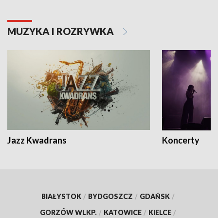
MUZYKA I ROZRYWKA
Jazz Kwadrans
Koncerty
BIAŁYSTOK
/
BYDGOSZCZ
/
GDAŃSK
/
GORZÓW WLKP.
/
KATOWICE
/
KIELCE
/