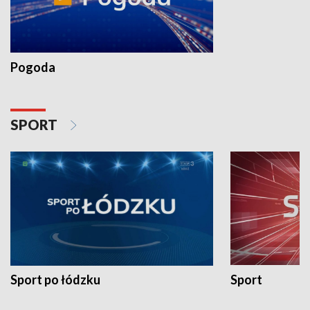
Pogoda
SPORT
Sport po łódzku
Sport