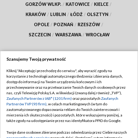
GORZÓW WLKP.
/
KATOWICE
/
KIELCE
/
KRAKÓW
/
LUBLIN
/
ŁÓDŹ
/
OLSZTYN
/
OPOLE
/
POZNAŃ
/
RZESZÓW
/
SZCZECIN
/
WARSZAWA
/
WROCŁAW
Szanujemy Twoją prywatność
Dołącz do nas:
Kliknij "Akceptuję i przechodzę do serwisu", aby wyrazić zgody na
korzystanie z technologii automatycznego śledzenia i zbierania danych,
TVP
dostęp do informacji na Twoim urządzeniu końcowym i ich
Abonament TVP
przechowywanie oraz na przetwarzanie Twoich danych osobowych przez
Regulamin TVP
nas, czyli Telewizję Polską S.A. w likwidacji (zwaną dalej również „TVP”),
Emisja w TVP
Zaufanych Partnerów z IAB* (1201 firm)
oraz pozostałych
Zaufanych
Polityka prywatności
Partnerów TVP (93 firm)
, w celach marketingowych (w tym do
Centrum informacji TVP
Moje zgody
zautomatyzowanego dopasowania reklam do Twoich zainteresowań i
mierzenia ich skuteczności) i pozostałych, które wskazujemy poniżej, a
Naziemna Telewizja Cyfrowa
Pomoc
także zgody na udostępnianie przez nas identyfikatora PPID do Google.
Sklep TVP
Biuro reklamy
Twoje dane osobowe zbierane podczas odwiedzania przez Ciebie naszych
Rada Programowa
poszczególnych serwisów
zwanych dalej „Portalem”, w tym informacje