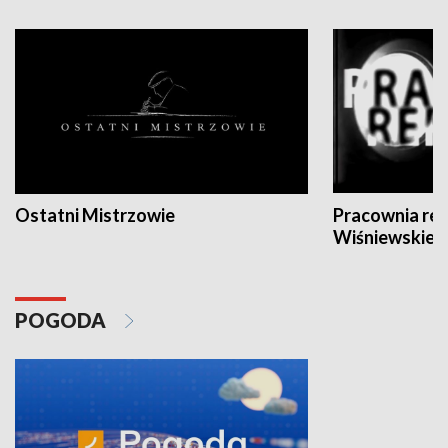
Ostatni Mistrzowie
Pracownia re
Wiśniewskieg
POGODA