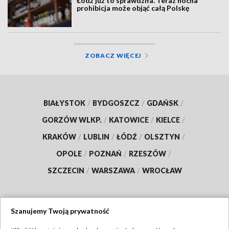
Łódź już to sprawdziła. Teraz nocna
prohibicja może objąć całą Polskę
ZOBACZ WIĘCEJ
BIAŁYSTOK
/
BYDGOSZCZ
/
GDAŃSK
/
GORZÓW WLKP.
/
KATOWICE
/
KIELCE
/
KRAKÓW
/
LUBLIN
/
ŁÓDŹ
/
OLSZTYN
/
OPOLE
/
POZNAŃ
/
RZESZÓW
/
SZCZECIN
/
WARSZAWA
/
WROCŁAW
Szanujemy Twoją prywatność
Dołącz do nas: