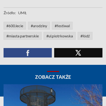
Źródło:
UMŁ
#600.lecie
#urodziny
#festiwal
#miasta partnerskie
#ul.piotrkowska
#łódź
ZOBACZ TAKŻE