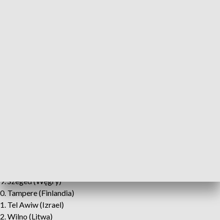
paelli - kulinarnego symbolu Hiszpanii, prowadzony przez
Adriana Stojewskiego (godz. 17:00).
Udział we wszystkich wydarzeniach jest bezpłatny.
Lista miast partnerskich:
Barreiro (Portugalia)
Chemnitz, Stuttgart (Niemcy)
Chengdu, Kanton, Tianjin (Chiny)
Lwów, Odessa (Ukraina)
Lyon (Francja)
Murcja (Hiszpania)
Puebla (Meksyk)
Rustawi (Gruzja)
Szeged (Węgry)
Tampere (Finlandia)
Tel Awiw (Izrael)
Wilno (Litwa)