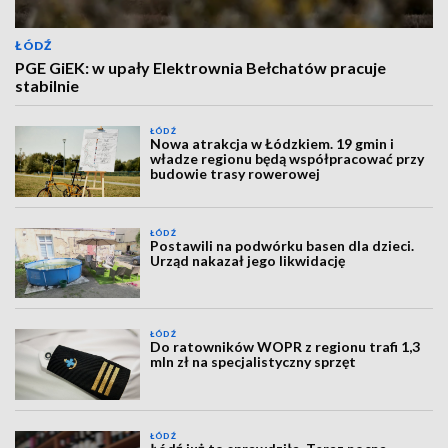
ŁÓDŹ
PGE GiEK: w upały Elektrownia Bełchatów pracuje
stabilnie
ŁÓDŹ
Nowa atrakcja w Łódzkiem. 19 gmin i
władze regionu będą współpracować przy
budowie trasy rowerowej
ŁÓDŹ
Postawili na podwórku basen dla dzieci.
Urząd nakazał jego likwidację
ŁÓDŹ
Do ratowników WOPR z regionu trafi 1,3
mln zł na specjalistyczny sprzęt
ŁÓDŹ