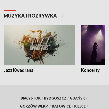
MUZYKA I ROZRYWKA
Jazz Kwadrans
Koncerty
BIAŁYSTOK
/
BYDGOSZCZ
/
GDAŃSK
/
GORZÓW WLKP.
/
KATOWICE
/
KIELCE
/