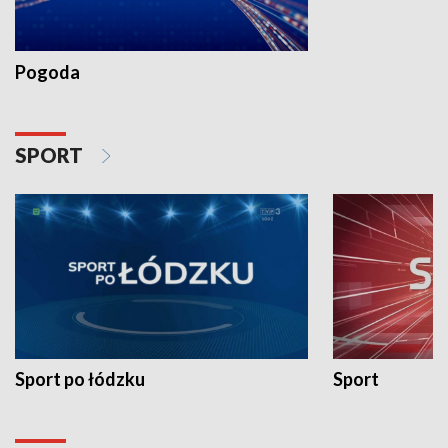
Pogoda
SPORT
Sport po łódzku
Sport