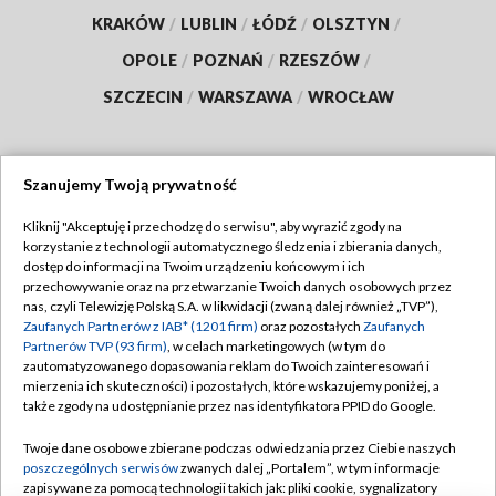
KRAKÓW
/
LUBLIN
/
ŁÓDŹ
/
OLSZTYN
/
OPOLE
/
POZNAŃ
/
RZESZÓW
/
SZCZECIN
/
WARSZAWA
/
WROCŁAW
Szanujemy Twoją prywatność
Dołącz do nas:
Kliknij "Akceptuję i przechodzę do serwisu", aby wyrazić zgody na
korzystanie z technologii automatycznego śledzenia i zbierania danych,
TVP
dostęp do informacji na Twoim urządzeniu końcowym i ich
Abonament TVP
przechowywanie oraz na przetwarzanie Twoich danych osobowych przez
Regulamin TVP
nas, czyli Telewizję Polską S.A. w likwidacji (zwaną dalej również „TVP”),
Emisja w TVP
Zaufanych Partnerów z IAB* (1201 firm)
oraz pozostałych
Zaufanych
Polityka prywatności
Partnerów TVP (93 firm)
, w celach marketingowych (w tym do
Centrum informacji TVP
Moje zgody
zautomatyzowanego dopasowania reklam do Twoich zainteresowań i
mierzenia ich skuteczności) i pozostałych, które wskazujemy poniżej, a
Naziemna Telewizja Cyfrowa
Pomoc
także zgody na udostępnianie przez nas identyfikatora PPID do Google.
Sklep TVP
Biuro reklamy
Twoje dane osobowe zbierane podczas odwiedzania przez Ciebie naszych
Rada Programowa
poszczególnych serwisów
zwanych dalej „Portalem”, w tym informacje
Kontakt
zapisywane za pomocą technologii takich jak: pliki cookie, sygnalizatory