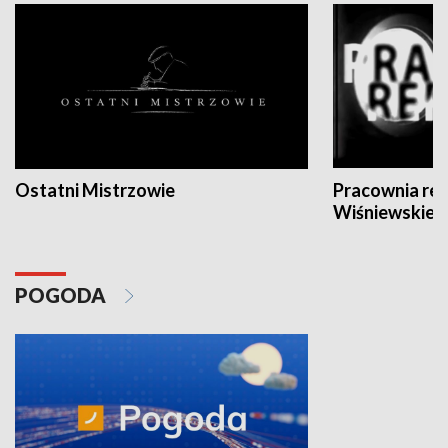
Ostatni Mistrzowie
Pracownia re
Wiśniewskieg
POGODA