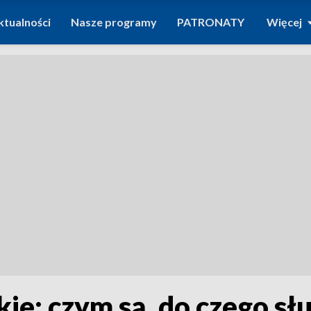
ktualności
Nasze programy
PATRONATY
Więcej
e: czym są, do czego służ