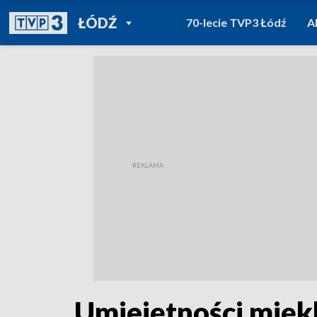
POWRÓT DO
ŁÓDŹ
70-lecie TVP3 Łódź
A
TVP REGIONY
Umiejętności miękki