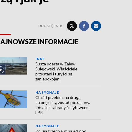
UDOSTĘPNIJ:
AJNOWSZE INFORMACJE
INNE
Susza uderza w Zalew
Sulejowski. Właściciele
przystani i turyści są
zaniepokojeni
NA SYGNALE
Chciał przebiec na drugą
stronę ulicy, został potrącony.
26-latek zabrany śmigłowcem
LPR
NA SYGNALE
Kolizja trzech aut na A1 pod