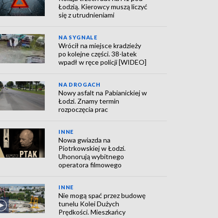
Łodzią. Kierowcy muszą liczyć
się z utrudnieniami
NA SYGNALE
Wrócił na miejsce kradzieży
po kolejne części. 38-latek
wpadł w ręce policji [WIDEO]
NA DROGACH
Nowy asfalt na Pabianickiej w
Łodzi. Znamy termin
rozpoczęcia prac
INNE
Nowa gwiazda na
Piotrkowskiej w Łodzi.
Uhonorują wybitnego
operatora filmowego
INNE
Nie mogą spać przez budowę
tunelu Kolei Dużych
Prędkości. Mieszkańcy