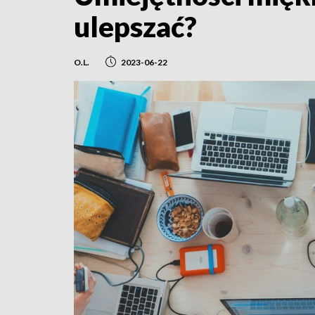
ulepszać?
O.L.
2023-06-22