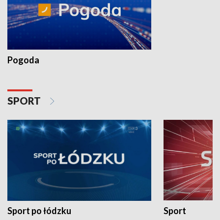
Pogoda
SPORT
Sport po łódzku
Sport