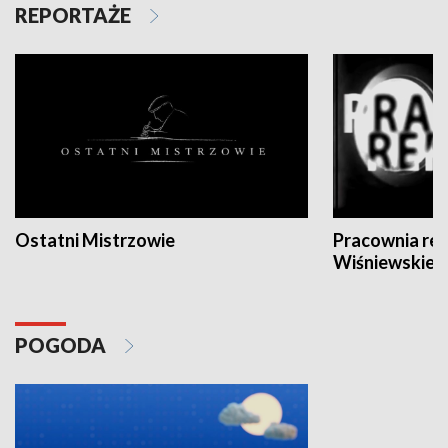
REPORTAŻE
Ostatni Mistrzowie
Pracownia re
Wiśniewskieg
POGODA