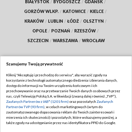
BIAŁYSTOK
/
BYDGOSZCZ
/
GDAŃSK
/
GORZÓW WLKP.
/
KATOWICE
/
KIELCE
/
KRAKÓW
/
LUBLIN
/
ŁÓDŹ
/
OLSZTYN
/
OPOLE
/
POZNAŃ
/
RZESZÓW
/
SZCZECIN
/
WARSZAWA
/
WROCŁAW
Szanujemy Twoją prywatność
Dołącz do nas:
Kliknij "Akceptuję i przechodzę do serwisu", aby wyrazić zgody na
korzystanie z technologii automatycznego śledzenia i zbierania danych,
TVP
dostęp do informacji na Twoim urządzeniu końcowym i ich
Abonament TVP
przechowywanie oraz na przetwarzanie Twoich danych osobowych przez
Regulamin TVP
nas, czyli Telewizję Polską S.A. w likwidacji (zwaną dalej również „TVP”),
Emisja w TVP
Zaufanych Partnerów z IAB* (1201 firm)
oraz pozostałych
Zaufanych
Polityka prywatności
Partnerów TVP (93 firm)
, w celach marketingowych (w tym do
Centrum informacji TVP
Moje zgody
zautomatyzowanego dopasowania reklam do Twoich zainteresowań i
mierzenia ich skuteczności) i pozostałych, które wskazujemy poniżej, a
Naziemna Telewizja Cyfrowa
Pomoc
także zgody na udostępnianie przez nas identyfikatora PPID do Google.
Sklep TVP
Biuro reklamy