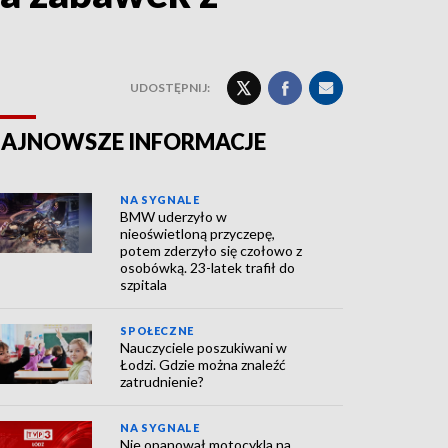
UDOSTĘPNIJ:
AJNOWSZE INFORMACJE
NA SYGNALE
BMW uderzyło w
nieoświetloną przyczepę,
potem zderzyło się czołowo z
osobówką. 23-latek trafił do
szpitala
SPOŁECZNE
Nauczyciele poszukiwani w
Łodzi. Gdzie można znaleźć
zatrudnienie?
NA SYGNALE
Nie opanował motocykla na