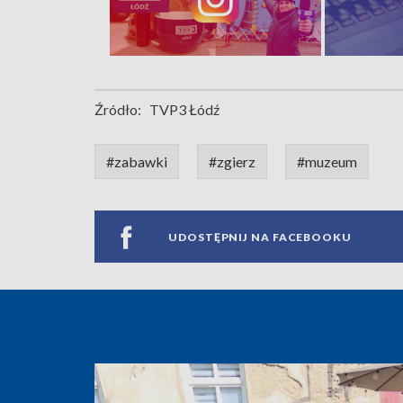
Źródło:
TVP3 Łódź
#zabawki
#zgierz
#muzeum
UDOSTĘPNIJ NA FACEBOOKU