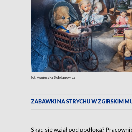
fot. Agnieszka Bohdanowicz
ZABAWKI NA STRYCHU W ZGIRSKIM MU
Skąd się wziął pod podłogą? Pracown