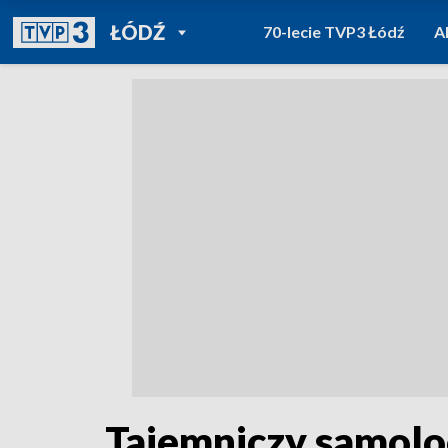
POWRÓT DO
ŁÓDŹ
70-lecie TVP3 Łódź
A
TVP REGIONY
Tajemniczy samolo