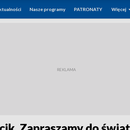
ktualności
Nasze programy
PATRONATY
Więcej
cik. Zapraszamy do świa