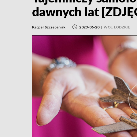
dawnych lat [ZDJ
Kacper Szczepaniak
2023-06-20
|
WOJ. ŁODZKIE