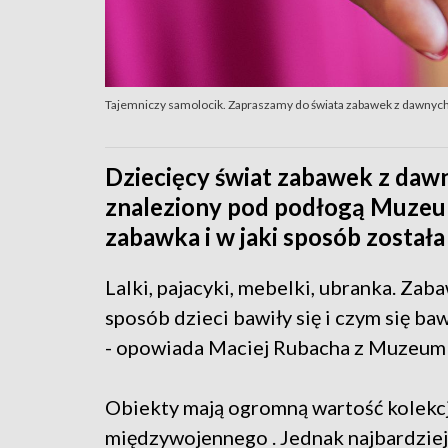
Tajemniczy samolocik. Zapraszamy do świata zabawek z dawnych
Dziecięcy świat zabawek z dawn
znaleziony pod podłogą Muzeum
zabawka i w jaki sposób została
Lalki, pajacyki, mebelki, ubranka. Zaba
sposób dzieci bawiły się i czym się ba
- opowiada Maciej Rubacha z Muzeum 
Obiekty mają ogromną wartość kolekcj
międzywojennego . Jednak najbardzie