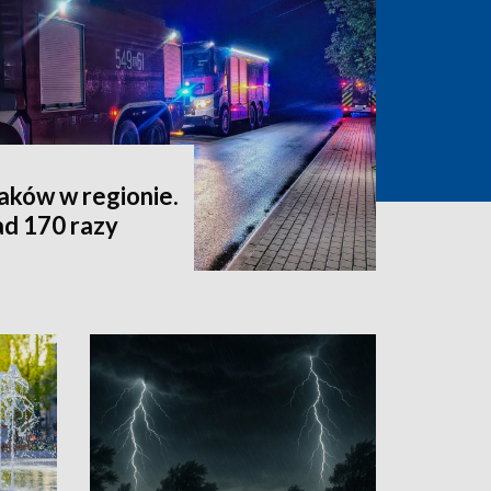
aków w regionie.
ad 170 razy