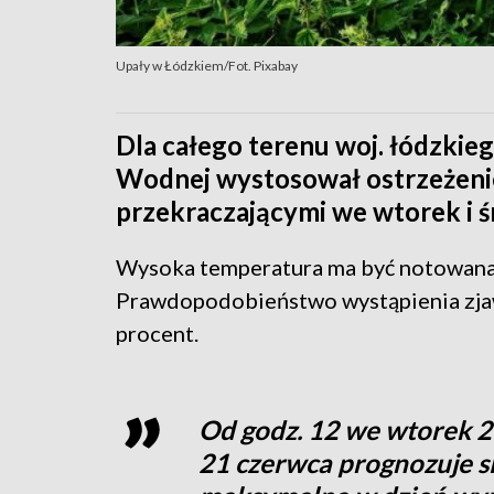
Upały w Łódzkiem/Fot. Pixabay
Dla całego terenu woj. łódzkie
Wodnej wystosował ostrzeżenie
przekraczającymi we wtorek i ś
Wysoka temperatura ma być notowana
Prawdopodobieństwo wystąpienia zj
procent.
Od godz. 12 we wtorek 2
21 czerwca prognozuje s