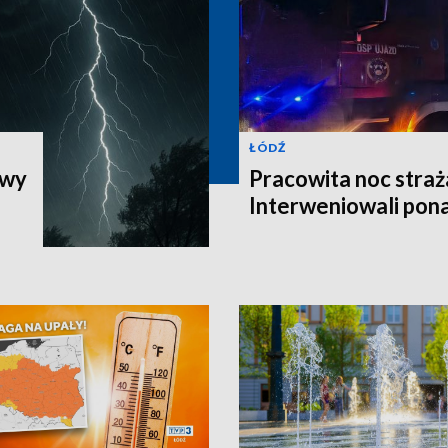
ŁÓDŹ
iwy
Pracowita noc straż
Interweniowali pon