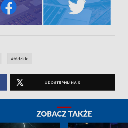
#łódzkie
UDOSTĘPNIJ NA X
ZOBACZ TAKŻE