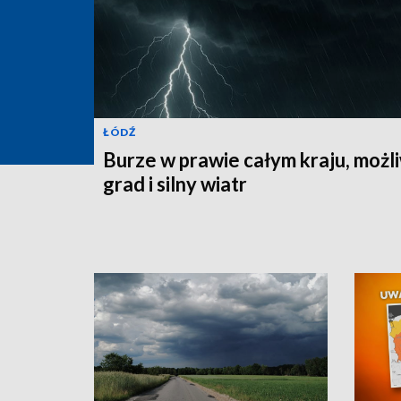
ŁÓDŹ
Burze w prawie całym kraju, możl
grad i silny wiatr