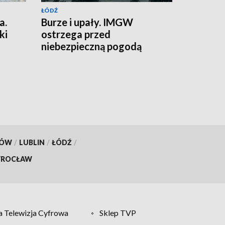
ŁÓDŹ
a.
Burze i upały. IMGW
ki
ostrzega przed
niebezpieczną pogodą
KÓW
/
LUBLIN
/
ŁÓDŹ
/
ROCŁAW
 Telewizja Cyfrowa
Sklep TVP