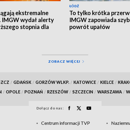
ŁÓDŹ
ągają ekstremalne
To tylko krótka przerw
. IMGW wydał alerty
IMGW zapowiada szyb
ższego stopnia dla
powrót upałów
i regionu
UALIZACJA]
ZOBACZ WIĘCEJ
SZCZ
/
GDAŃSK
/
GORZÓW WLKP.
/
KATOWICE
/
KIELCE
/
KRA
N
/
OPOLE
/
POZNAŃ
/
RZESZÓW
/
SZCZECIN
/
WARSZAWA
/
W
Dołącz do nas:
Centrum informacji TVP
Naziemna