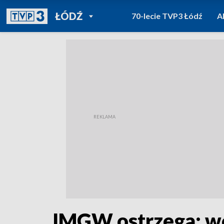
POWRÓT DO
ŁÓDŹ
70-lecie TVP3 Łódź
A
TVP REGIONY
IMGW ostrzega: we