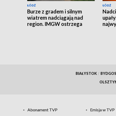
ŁÓDŹ
ŁÓDŹ
Burze z gradem i silnym
Nadci
wiatrem nadciągają nad
upały
region. IMGW ostrzega
najwy
częśc
[AKT
BIAŁYSTOK
/
BYDGO
OLSZTY
Abonament TVP
Emisja w TVP