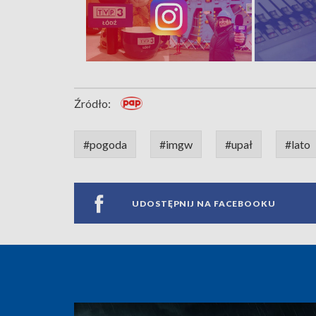
Źródło:
#pogoda
#imgw
#upał
#lato
UDOSTĘPNIJ NA FACEBOOKU