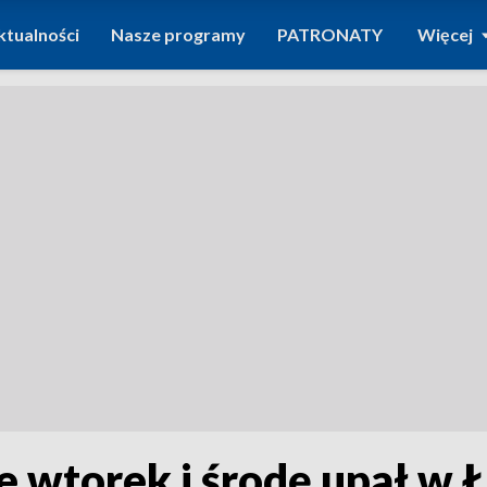
ktualności
Nasze programy
PATRONATY
Więcej
 wtorek i środę upał w 