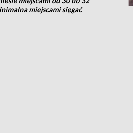
esie miejscami od 30 do 32
inimalna miejscami sięgać