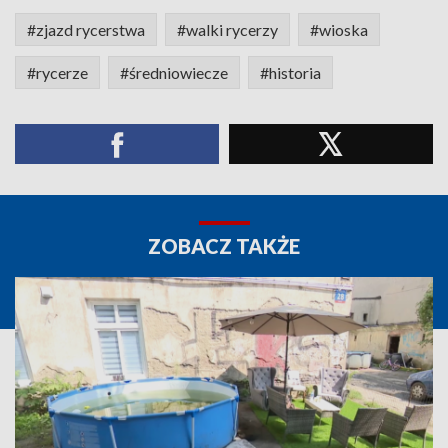
#zjazd rycerstwa
#walki rycerzy
#wioska
#rycerze
#średniowiecze
#historia
ZOBACZ TAKŻE