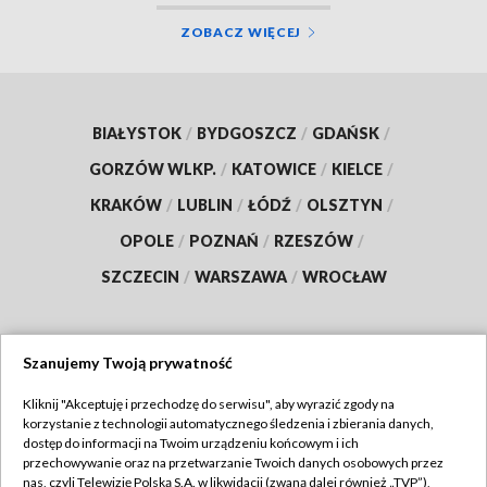
ZOBACZ WIĘCEJ
BIAŁYSTOK
/
BYDGOSZCZ
/
GDAŃSK
/
GORZÓW WLKP.
/
KATOWICE
/
KIELCE
/
KRAKÓW
/
LUBLIN
/
ŁÓDŹ
/
OLSZTYN
/
OPOLE
/
POZNAŃ
/
RZESZÓW
/
SZCZECIN
/
WARSZAWA
/
WROCŁAW
Szanujemy Twoją prywatność
Dołącz do nas:
Kliknij "Akceptuję i przechodzę do serwisu", aby wyrazić zgody na
korzystanie z technologii automatycznego śledzenia i zbierania danych,
TVP
dostęp do informacji na Twoim urządzeniu końcowym i ich
Abonament TVP
przechowywanie oraz na przetwarzanie Twoich danych osobowych przez
Regulamin TVP
nas, czyli Telewizję Polską S.A. w likwidacji (zwaną dalej również „TVP”),