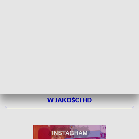
ZJAZD RYCERSKI W GRODZISKU W TUMIE -
ZOBACZ ZDJĘCIA
Na gości czekały koła gospodyń wiejskich, których stoły po
brzegi zastawione były regionalnymi smakołykami.
ZOBACZ ŁÓDZKIE WIADOMOŚCI DNIA
W JAKOŚCI HD