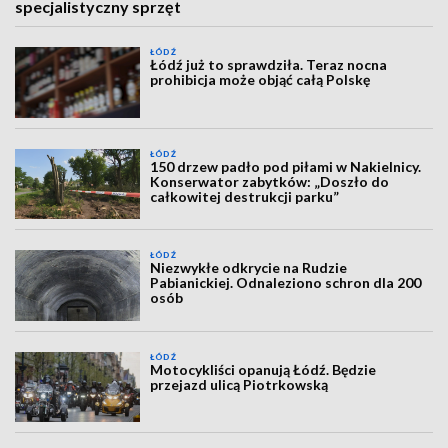
specjalistyczny sprzęt
ŁÓDŹ
Łódź już to sprawdziła. Teraz nocna
prohibicja może objąć całą Polskę
ŁÓDŹ
150 drzew padło pod piłami w Nakielnicy.
Konserwator zabytków: „Doszło do
całkowitej destrukcji parku”
ŁÓDŹ
Niezwykłe odkrycie na Rudzie
Pabianickiej. Odnaleziono schron dla 200
osób
ŁÓDŹ
Motocykliści opanują Łódź. Będzie
przejazd ulicą Piotrkowską