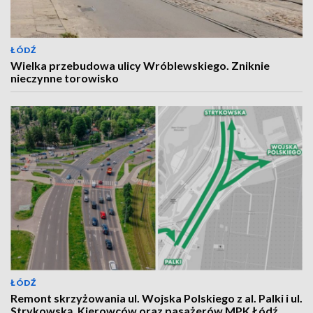
ŁÓDŹ
Wielka przebudowa ulicy Wróblewskiego. Zniknie
nieczynne torowisko
ŁÓDŹ
Remont skrzyżowania ul. Wojska Polskiego z al. Palki i ul.
Strykowską. Kierowców oraz pasażerów MPK Łódź