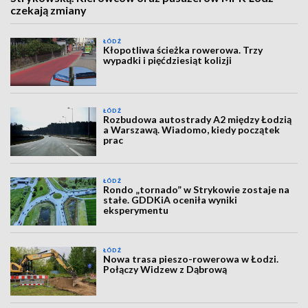
czekają zmiany
ŁÓDŹ
Kłopotliwa ścieżka rowerowa. Trzy
wypadki i pięćdziesiąt kolizji
ŁÓDŹ
Rozbudowa autostrady A2 między Łodzią
a Warszawą. Wiadomo, kiedy początek
prac
ŁÓDŹ
Rondo „tornado” w Strykowie zostaje na
stałe. GDDKiA oceniła wyniki
eksperymentu
ŁÓDŹ
Nowa trasa pieszo-rowerowa w Łodzi.
Połączy Widzew z Dąbrową