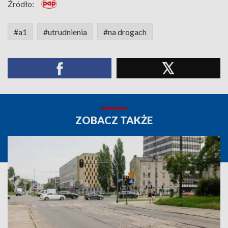
Źródło:
#a1
#utrudnienia
#na drogach
ZOBACZ TAKŻE