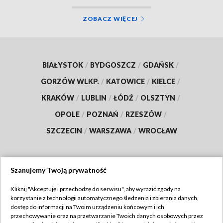
ZOBACZ WIĘCEJ
BIAŁYSTOK
/
BYDGOSZCZ
/
GDAŃSK
/
GORZÓW WLKP.
/
KATOWICE
/
KIELCE
/
KRAKÓW
/
LUBLIN
/
ŁÓDŹ
/
OLSZTYN
/
OPOLE
/
POZNAŃ
/
RZESZÓW
/
SZCZECIN
/
WARSZAWA
/
WROCŁAW
Szanujemy Twoją prywatność
Dołącz do nas:
Kliknij "Akceptuję i przechodzę do serwisu", aby wyrazić zgody na
korzystanie z technologii automatycznego śledzenia i zbierania danych,
TVP
dostęp do informacji na Twoim urządzeniu końcowym i ich
Abonament TVP
przechowywanie oraz na przetwarzanie Twoich danych osobowych przez
Regulamin TVP