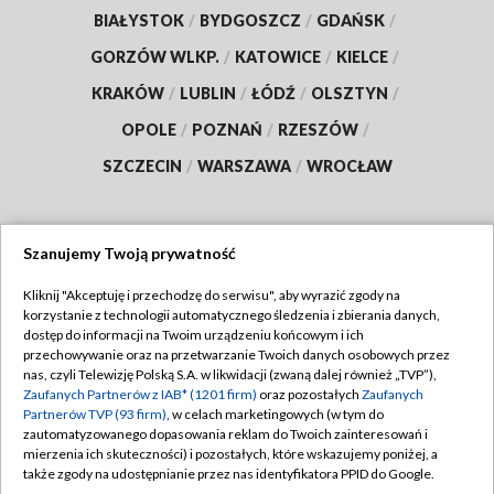
BIAŁYSTOK
/
BYDGOSZCZ
/
GDAŃSK
/
GORZÓW WLKP.
/
KATOWICE
/
KIELCE
/
KRAKÓW
/
LUBLIN
/
ŁÓDŹ
/
OLSZTYN
/
OPOLE
/
POZNAŃ
/
RZESZÓW
/
SZCZECIN
/
WARSZAWA
/
WROCŁAW
Szanujemy Twoją prywatność
Dołącz do nas:
Kliknij "Akceptuję i przechodzę do serwisu", aby wyrazić zgody na
korzystanie z technologii automatycznego śledzenia i zbierania danych,
TVP
dostęp do informacji na Twoim urządzeniu końcowym i ich
Abonament TVP
przechowywanie oraz na przetwarzanie Twoich danych osobowych przez
Regulamin TVP
nas, czyli Telewizję Polską S.A. w likwidacji (zwaną dalej również „TVP”),
Emisja w TVP
Polityka prywatności
Zaufanych Partnerów z IAB* (1201 firm)
oraz pozostałych
Zaufanych
Partnerów TVP (93 firm)
, w celach marketingowych (w tym do
Centrum informacji TVP
Moje zgody
zautomatyzowanego dopasowania reklam do Twoich zainteresowań i
mierzenia ich skuteczności) i pozostałych, które wskazujemy poniżej, a
Naziemna Telewizja Cyfrowa
Pomoc
także zgody na udostępnianie przez nas identyfikatora PPID do Google.