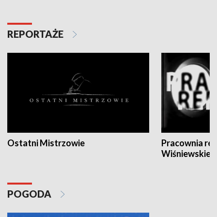
REPORTAŻE
Ostatni Mistrzowie
Pracownia re
Wiśniewskieg
POGODA