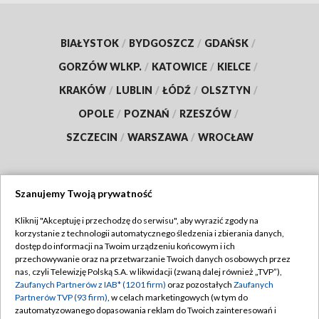
BIAŁYSTOK
/
BYDGOSZCZ
/
GDAŃSK
/
GORZÓW WLKP.
/
KATOWICE
/
KIELCE
/
KRAKÓW
/
LUBLIN
/
ŁÓDŹ
/
OLSZTYN
/
OPOLE
/
POZNAŃ
/
RZESZÓW
/
SZCZECIN
/
WARSZAWA
/
WROCŁAW
Szanujemy Twoją prywatność
Dołącz do nas:
Kliknij "Akceptuję i przechodzę do serwisu", aby wyrazić zgody na
korzystanie z technologii automatycznego śledzenia i zbierania danych,
TVP
dostęp do informacji na Twoim urządzeniu końcowym i ich
Abonament TVP
przechowywanie oraz na przetwarzanie Twoich danych osobowych przez
Regulamin TVP
nas, czyli Telewizję Polską S.A. w likwidacji (zwaną dalej również „TVP”),
Emisja w TVP
Zaufanych Partnerów z IAB* (1201 firm)
oraz pozostałych
Zaufanych
Polityka prywatności
Partnerów TVP (93 firm)
, w celach marketingowych (w tym do
Centrum informacji TVP
Moje zgody
zautomatyzowanego dopasowania reklam do Twoich zainteresowań i