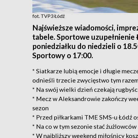
fot. TVP3 Łódź
Najświeższe wiadomości, imprez
tabele. Sportowe uzupełnienie
poniedziałku do niedzieli o 18
Sportowy o 17:00.
* Siatkarze lubią emocje i długie mecz
odnieśli trzecie zwycięstwo tym razem
* Na swój wielki dzień czekają rugbyś
* Mecz w Aleksandrowie zakończy wee
sezon
* Przed piłkarkami TME SMS-u Łódź o
* Na co w tym sezonie stać żużlowców
* W najbliższy weekend miłośnicy ko