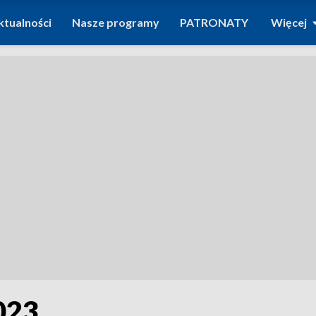
ktualności
Nasze programy
PATRONATY
Więcej
023