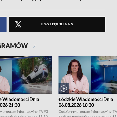
UDOSTĘPNIJ NA X
OGRAMÓW
e Wiadomości Dnia
Łódzkie Wiadomości Dnia
026 21:30
06.08.2026 18:30
y program informacyjny TVP3
Codzienny program informacyjny T
oniedziałku do piątku o 15:30,
Łódź od poniedziałku do piątku o 15