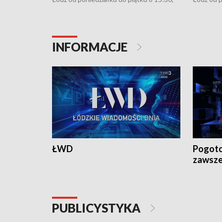
16:30, 18:30 i 21:30. W weekendy o
16:30, 18
18:30 i 21:30.
18:30 i 2
INFORMACJE
ŁWD
Pogoto
zawsze
PUBLICYSTYKA