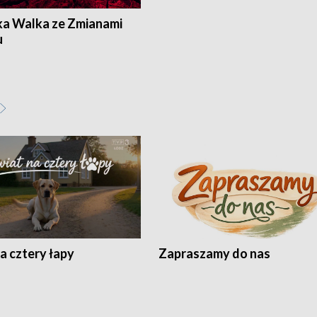
ka Walka ze Zmianami
u
a cztery łapy
Zapraszamy do nas