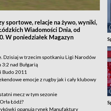
y sportowe, relacje na żywo, wyniki,
 Łódzkich Wiadomości Dnia, od
.50. W poniedziałek Magazyn
S
e. Dzisiaj w trzecim spotkaniu Ligi Narodów
 3:2 nad Bułgarią
ci Budo 2011
kendowe emocje z rugby jak i cały klubowy
statni mecz w tym sezonie
 Orła Łódź?
S
szykówki opanują rynek Manufaktury