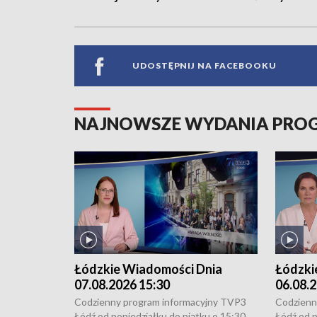
UDOSTĘPNIJ NA FACEBOOKU
NAJNOWSZE WYDANIA PR
Łódzkie Wiadomości Dnia
Łódzki
07.08.2026 15:30
06.08.2
Codzienny program informacyjny TVP3
Codzienn
Łódź od poniedziałku do piątku o 15:30,
Łódź od p