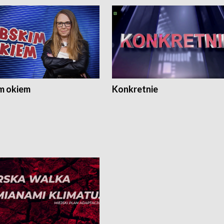
m okiem
Konkretnie