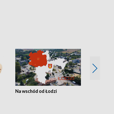
Na wschód od Łodzi
Zimowe szal
Polski