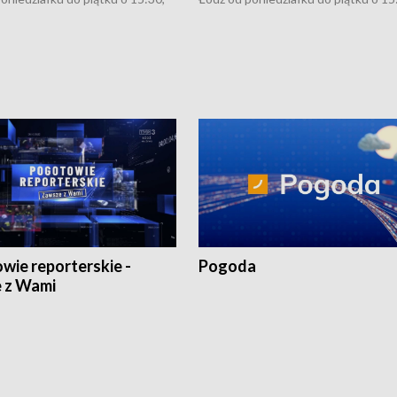
:30 i 21:30. W weekendy o
16:30, 18:30 i 21:30. W weekendy o
1:30.
18:30 i 21:30.
wie reporterskie -
Pogoda
 z Wami