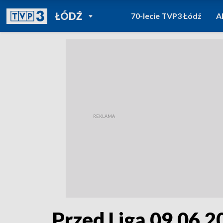
POWRÓT DO
ŁÓDŹ
70-lecie TVP3 Łódź
A
TVP REGIONY
Przed Ligą 09.06.2