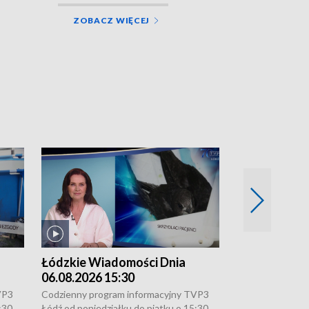
ZOBACZ WIĘCEJ
Łódzkie Wiadomości Dnia
Łódzkie Wia
06.08.2026 15:30
05.08.2026 2
VP3
Codzienny program informacyjny TVP3
Codzienny progr
:30,
Łódź od poniedziałku do piątku o 15:30,
Łódź od poniedzi