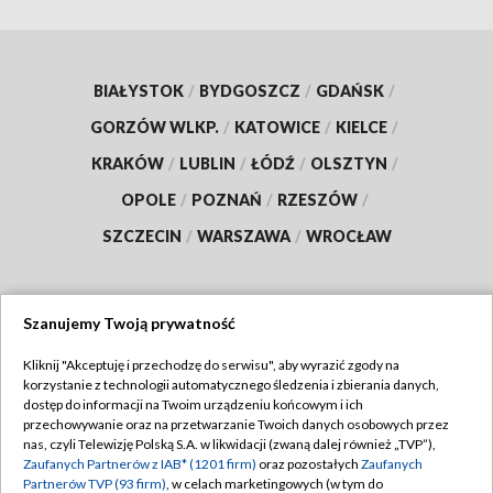
BIAŁYSTOK
/
BYDGOSZCZ
/
GDAŃSK
/
GORZÓW WLKP.
/
KATOWICE
/
KIELCE
/
KRAKÓW
/
LUBLIN
/
ŁÓDŹ
/
OLSZTYN
/
OPOLE
/
POZNAŃ
/
RZESZÓW
/
SZCZECIN
/
WARSZAWA
/
WROCŁAW
Szanujemy Twoją prywatność
Dołącz do nas:
Kliknij "Akceptuję i przechodzę do serwisu", aby wyrazić zgody na
korzystanie z technologii automatycznego śledzenia i zbierania danych,
TVP
dostęp do informacji na Twoim urządzeniu końcowym i ich
Abonament TVP
przechowywanie oraz na przetwarzanie Twoich danych osobowych przez
Regulamin TVP
nas, czyli Telewizję Polską S.A. w likwidacji (zwaną dalej również „TVP”),
Emisja w TVP
Zaufanych Partnerów z IAB* (1201 firm)
oraz pozostałych
Zaufanych
Polityka prywatności
Partnerów TVP (93 firm)
, w celach marketingowych (w tym do