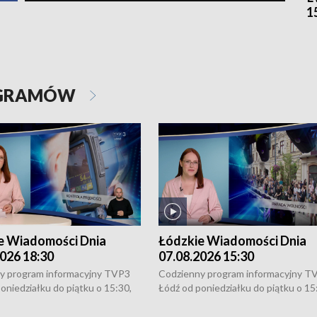
1
OGRAMÓW
e Wiadomości Dnia
Łódzkie Wiadomości Dnia
026 18:30
07.08.2026 15:30
y program informacyjny TVP3
Codzienny program informacyjny T
oniedziałku do piątku o 15:30,
Łódź od poniedziałku do piątku o 15
:30 i 21:30. W weekendy o
16:30, 18:30 i 21:30. W weekendy o
1:30.
18:30 i 21:30.