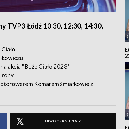
y TVP3 Łódź 10:30, 12:30, 14:30,
 Ciało
Ł
2
w Łowiczu
jna akcja "Boże Ciało 2023"
Europy
 motorowerem Komarem śmiałkowie z
UDOSTĘPNIJ NA X
Ł