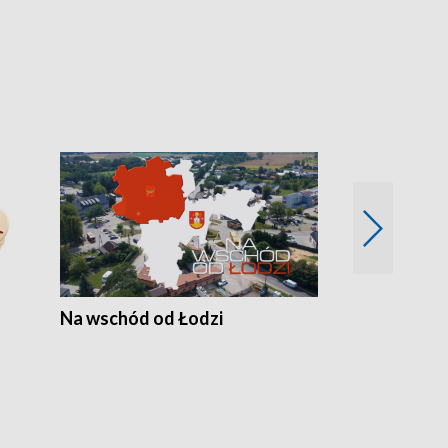
Na wschód od Łodzi
Zimowe szal
Polski