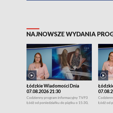
NAJNOWSZE WYDANIA PR
Łódzkie Wiadomości Dnia
Łódzki
07.08.2026 21:30
07.08.2
Codzienny program informacyjny TVP3
Codzienn
Łódź od poniedziałku do piątku o 15:30,
Łódź od p
16:30, 18:30 i 21:30. W weekendy o
16:30, 18
18:30 i 21:30.
18:30 i 2