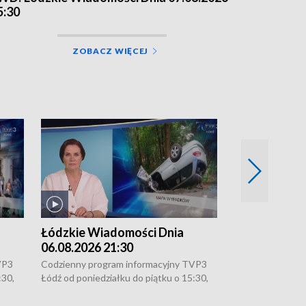
5:30
ZOBACZ WIĘCEJ
Łódzkie Wiadomości Dnia
Łódzkie Wia
06.08.2026 21:30
06.08.2026 1
VP3
Codzienny program informacyjny TVP3
Codzienny progr
:30,
Łódź od poniedziałku do piątku o 15:30,
Łódź od poniedzi
16:30, 18:30 i 21:30. W weekendy o
16:30, 18:30 i 2
18:30 i 21:30.
18:30 i 21:30.