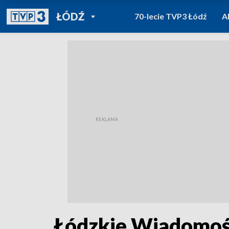
POWRÓT DO
ŁÓDŹ
70-lecie TVP3 Łódź
A
TVP REGIONY
Łódzkie Wiadomośc