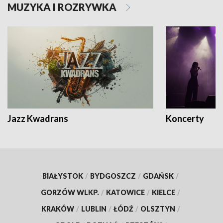
MUZYKA I ROZRYWKA
Jazz Kwadrans
Koncerty
BIAŁYSTOK
/
BYDGOSZCZ
/
GDAŃSK
/
GORZÓW WLKP.
/
KATOWICE
/
KIELCE
/
KRAKÓW
/
LUBLIN
/
ŁÓDŹ
/
OLSZTYN
/