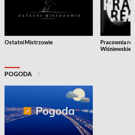
Ostatni Mistrzowie
Pracownia re
Wiśniewskieg
POGODA