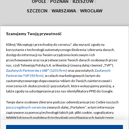
OPOLE
/
POZNAŃ
/
RZESZÓW
/
SZCZECIN
/
WARSZAWA
/
WROCŁAW
Szanujemy Twoją prywatność
Dołącz do nas:
Kliknij "Akceptuję i przechodzę do serwisu", aby wyrazić zgody na
korzystanie z technologii automatycznego śledzenia i zbierania danych,
TVP
dostęp do informacji na Twoim urządzeniu końcowym i ich
Abonament TVP
przechowywanie oraz na przetwarzanie Twoich danych osobowych przez
Regulamin TVP
nas, czyli Telewizję Polską S.A. w likwidacji (zwaną dalej również „TVP”),
Emisja w TVP
Zaufanych Partnerów z IAB* (1201 firm)
oraz pozostałych
Zaufanych
Polityka prywatności
Partnerów TVP (93 firm)
, w celach marketingowych (w tym do
Centrum informacji TVP
Moje zgody
zautomatyzowanego dopasowania reklam do Twoich zainteresowań i
mierzenia ich skuteczności) i pozostałych, które wskazujemy poniżej, a
Naziemna Telewizja Cyfrowa
Pomoc
także zgody na udostępnianie przez nas identyfikatora PPID do Google.
Sklep TVP
Biuro reklamy
Twoje dane osobowe zbierane podczas odwiedzania przez Ciebie naszych
Rada Programowa
poszczególnych serwisów
zwanych dalej „Portalem”, w tym informacje
Kontakt
zapisywane za pomocą technologii takich jak: pliki cookie, sygnalizatory
System NOS
WWW lub innych podobnych technologii umożliwiających świadczenie
dopasowanych i bezpiecznych usług, personalizację treści oraz reklam,
Informacje o nadawcy
Kanały
udostępnianie funkcji mediów społecznościowych oraz analizowanie