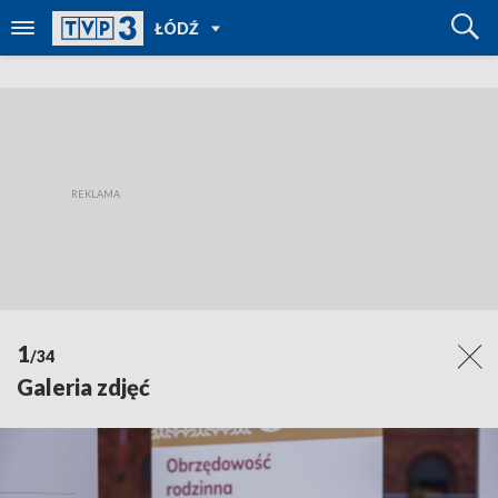
POWRÓT
ŁÓDŹ
DO
TVP
REGIONY
1
/34
Galeria zdjęć