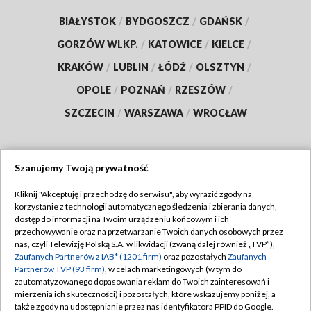
BIAŁYSTOK
/
BYDGOSZCZ
/
GDAŃSK
/
GORZÓW WLKP.
/
KATOWICE
/
KIELCE
/
KRAKÓW
/
LUBLIN
/
ŁÓDŹ
/
OLSZTYN
/
OPOLE
/
POZNAŃ
/
RZESZÓW
/
SZCZECIN
/
WARSZAWA
/
WROCŁAW
Szanujemy Twoją prywatność
Dołącz do nas:
Kliknij "Akceptuję i przechodzę do serwisu", aby wyrazić zgody na
korzystanie z technologii automatycznego śledzenia i zbierania danych,
TVP
dostęp do informacji na Twoim urządzeniu końcowym i ich
Abonament TVP
przechowywanie oraz na przetwarzanie Twoich danych osobowych przez
Regulamin TVP
nas, czyli Telewizję Polską S.A. w likwidacji (zwaną dalej również „TVP”),
Emisja w TVP
Polityka prywatności
Zaufanych Partnerów z IAB* (1201 firm)
oraz pozostałych
Zaufanych
Partnerów TVP (93 firm)
, w celach marketingowych (w tym do
Centrum informacji TVP
Moje zgody
zautomatyzowanego dopasowania reklam do Twoich zainteresowań i
mierzenia ich skuteczności) i pozostałych, które wskazujemy poniżej, a
Naziemna Telewizja Cyfrowa
Pomoc
także zgody na udostępnianie przez nas identyfikatora PPID do Google.