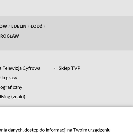
KÓW
/
LUBLIN
/
ŁÓDŹ
/
ROCŁAW
 Telewizja Cyfrowa
Sklep TVP
la prasy
tograficzny
sing (znaki)
klamy
Kontakt
rania danych, dostęp do informacji na Twoim urządzeniu