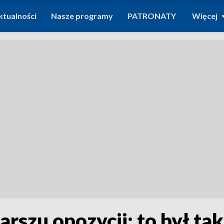
ktualności
Nasze programy
PATRONATY
Więcej
arszu opozycji: to był t