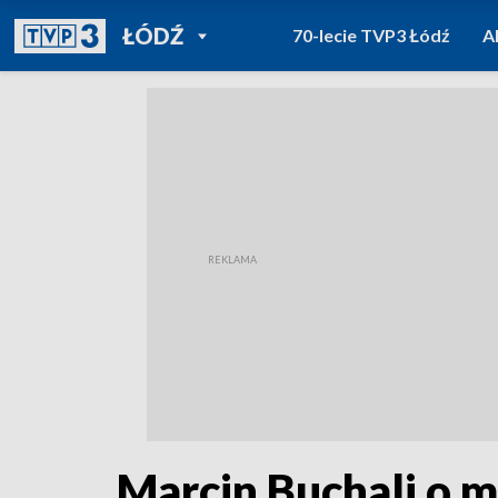
POWRÓT DO
ŁÓDŹ
70-lecie TVP3 Łódź
A
TVP REGIONY
Marcin Buchali o m