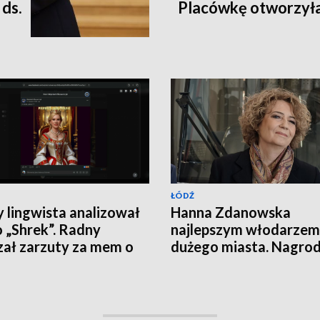
ds.
Placówkę otworzyła
ŁÓDŹ
y lingwista analizował
Hanna Zdanowska
 „Shrek”. Radny
najlepszym włodarzem
zał zarzuty za mem o
dużego miasta. Nagro
lu Nawrockim
wywołała dyskusję