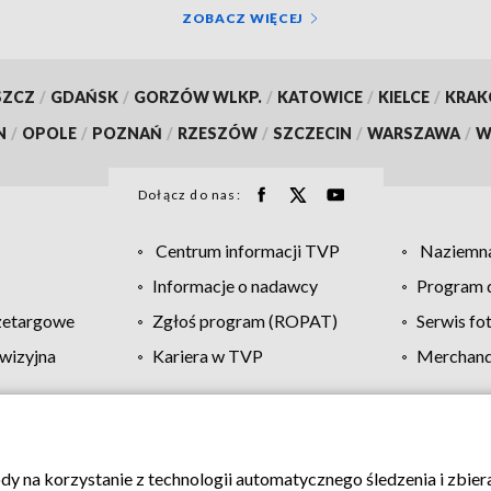
ZOBACZ WIĘCEJ
SZCZ
/
GDAŃSK
/
GORZÓW WLKP.
/
KATOWICE
/
KIELCE
/
KRA
N
/
OPOLE
/
POZNAŃ
/
RZESZÓW
/
SZCZECIN
/
WARSZAWA
/
W
Dołącz do nas:
Centrum informacji TVP
Naziemna
Informacje o nadawcy
Program d
zetargowe
Zgłoś program (ROPAT)
Serwis fo
wizyjna
Kariera w TVP
Merchandi
Polityka prywatności
Moje zgody
Pomoc
Biuro re
ody na korzystanie z technologii automatycznego śledzenia i zbie