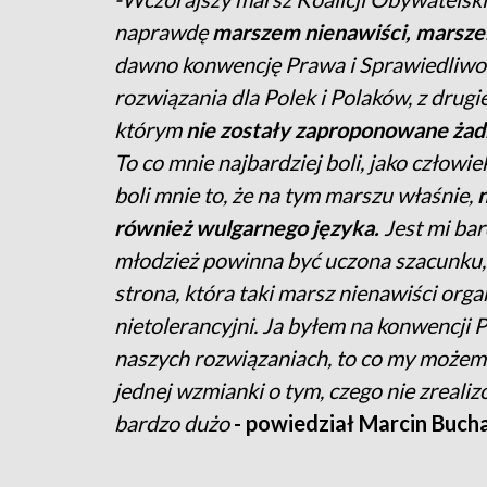
naprawdę
marszem nienawiści, marsze
dawno konwencję Prawa i Sprawiedliwoś
rozwiązania dla Polek i Polaków, z drug
którym
nie zostały zaproponowane żadn
To co mnie najbardziej boli, jako człowie
boli mnie to, że na tym marszu właśnie,
n
również wulgarnego języka.
Jest mi ba
młodzież powinna być uczona szacunku, t
strona, która taki marsz nienawiści organ
nietolerancyjni. Ja byłem na konwencji 
naszych rozwiązaniach, to co my możemy
jednej wzmianki o tym, czego nie zreali
bardzo dużo
- powiedział Marcin Bucha