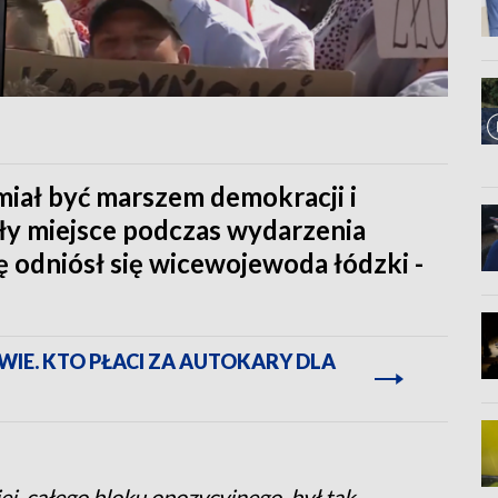
iał być marszem demokracji i
ały miejsce podczas wydarzenia
 odniósł się wicewojewoda łódzki -
IE. KTO PŁACI ZA AUTOKARY DLA
j, całego bloku opozycyjnego, był tak