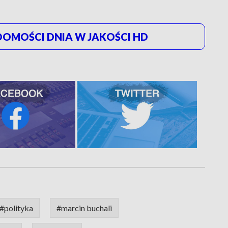
OMOŚCI DNIA W JAKOŚCI HD
#polityka
#marcin buchali