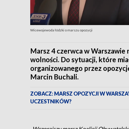
Wicewojewoda łódzki o marszu opozycji
Marsz 4 czerwca w Warszawie m
wolności. Do sytuacji, które mi
organizowanego przez opozycję
Marcin Buchali.
ZOBACZ: MARSZ OPOZYCJI W WARSZAW
UCZESTNIKÓW?
-Wczorajszy marsz Koalicji Obywatelskie