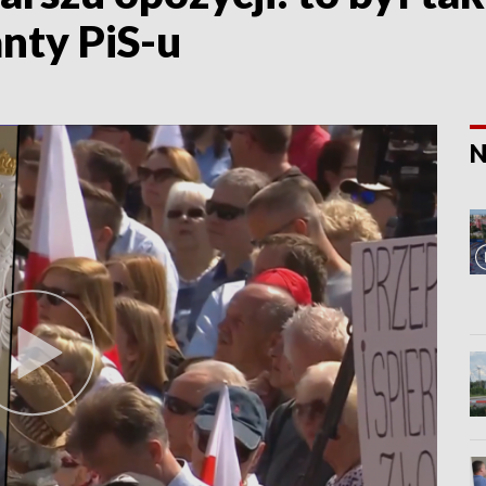
anty PiS-u
N