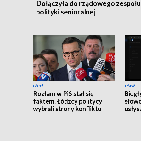
Dołączyła do rządowego zespołu 
polityki senioralnej
ŁÓDŹ
ŁÓDŹ
Rozłam w PiS stał się
Biegł
faktem. Łódzcy politycy
słowo
wybrali strony konfliktu
usłys
Karo