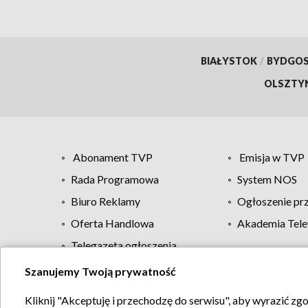
BIAŁYSTOK
/
BYDGO
OLSZTY
Abonament TVP
Emisja w TVP
Rada Programowa
System NOS
Biuro Reklamy
Ogłoszenie pr
Oferta Handlowa
Akademia Tele
Telegazeta ogłoszenia
Szanujemy Twoją prywatność
Regulamin TVP
Kliknij "Akceptuję i przechodzę do serwisu", aby wyrazić zg