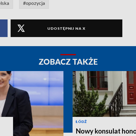
elska
#opozycja
UDOSTĘPNIJ NA X
ZOBACZ TAKŻE
ŁÓDŹ
Nowy konsulat hono