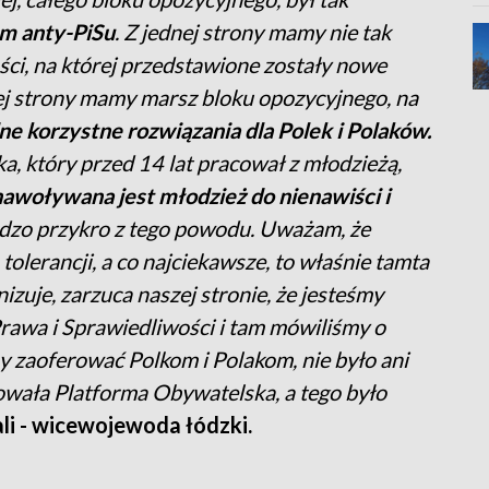
m anty-PiSu
. Z jednej strony mamy nie tak
ci, na której przedstawione zostały nowe
iej strony mamy marsz bloku opozycyjnego, na
e korzystne rozwiązania dla Polek i Polaków.
ka, który przed 14 lat pracował z młodzieżą,
awoływana jest młodzież do nienawiści i
rdzo przykro z tego powodu. Uważam, że
olerancji, a co najciekawsze, to właśnie tamta
izuje, zarzuca naszej stronie, że jesteśmy
Prawa i Sprawiedliwości i tam mówiliśmy o
 zaoferować Polkom i Polakom, nie było ani
zowała Platforma Obywatelska, a tego było
li - wicewojewoda łódzki.