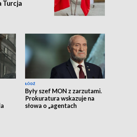
 Turcja
ŁÓDŹ
Były szef MON z zarzutami.
Prokuratura wskazuje na
da
słowa o „agentach
rosyjskich”