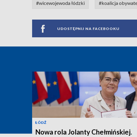
#wicewojewoda łódzki
#koalicja obywat
UDOSTĘPNIJ NA FACEBOOKU
ŁÓDŹ
Nowa rola Jolanty Chełmińskiej.