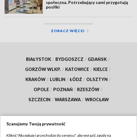
społeczna. Potrzebujący sami przygotują
posiłki
ZOBACZ WIĘCEJ
BIAŁYSTOK
/
BYDGOSZCZ
/
GDAŃSK
/
GORZÓW WLKP.
/
KATOWICE
/
KIELCE
/
KRAKÓW
/
LUBLIN
/
ŁÓDŹ
/
OLSZTYN
/
OPOLE
/
POZNAŃ
/
RZESZÓW
/
SZCZECIN
/
WARSZAWA
/
WROCŁAW
Szanujemy Twoją prywatność
Dołącz do nas:
Kliknij "Akceptuję i przechodzę do serwisu", aby wyrazić zgody na