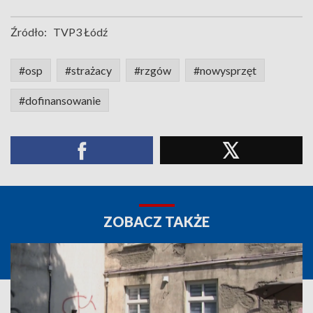
Źródło:
TVP3 Łódź
#osp
#strażacy
#rzgów
#nowysprzęt
#dofinansowanie
ZOBACZ TAKŻE