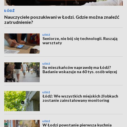
ŁÓDŹ
Nauczyciele poszukiwani w Łodzi. Gdzie można znaleźć
zatrudnienie?
ŁÓDŹ
Seniorze, nie bój się technologii. Ruszają
warsztaty
ŁÓDŹ
Ilu mieszkańców naprawdę ma Łódź?
Badanie wskazuje na 60 tys. osób więcej
ŁÓDŹ
Łódź: We wszystkich miejskich żłobkach
zostanie zainstalowany monitoring
ŁÓDŹ
W Łodzi powstanie pierwsza kuchnia