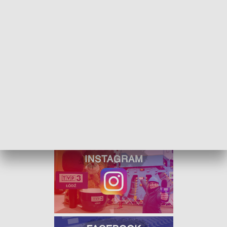
Rodzicom dziękuję, że widzieli potrzebę,
aby ich dzieci znalazły się w szeregach
ochotniczej straży pożarnej w Rzgowie i to
wielki ukłon dla was i dla waszych dzieci
- dodaje Nadbryg. Grzegorz Janowski, Komendant
Wojewódzki PSP w Łodzi.
A ich starsi koledzy zostali odznaczeni za szczególne zasługi
dla OSP oraz samego Rzgowa.