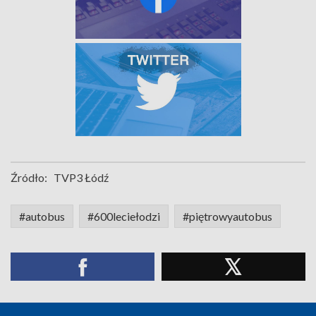
Źródło:
TVP3 Łódź
#autobus
#600leciełodzi
#piętrowyautobus