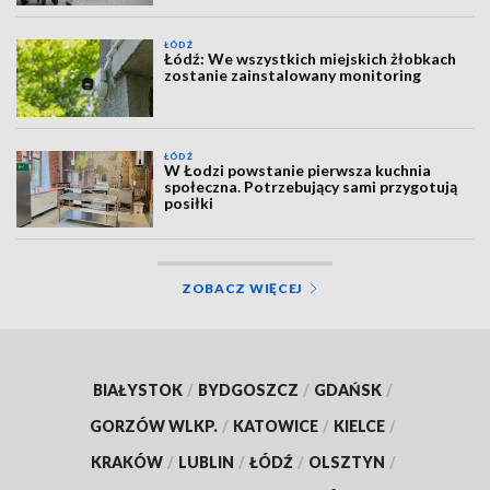
ŁÓDŹ
Łódź: We wszystkich miejskich żłobkach
zostanie zainstalowany monitoring
ŁÓDŹ
W Łodzi powstanie pierwsza kuchnia
społeczna. Potrzebujący sami przygotują
posiłki
ZOBACZ WIĘCEJ
BIAŁYSTOK
/
BYDGOSZCZ
/
GDAŃSK
/
GORZÓW WLKP.
/
KATOWICE
/
KIELCE
/
KRAKÓW
/
LUBLIN
/
ŁÓDŹ
/
OLSZTYN
/