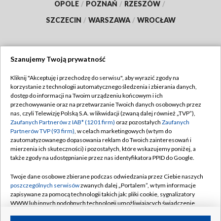
OPOLE
/
POZNAŃ
/
RZESZÓW
/
SZCZECIN
/
WARSZAWA
/
WROCŁAW
Szanujemy Twoją prywatność
Dołącz do nas:
Kliknij "Akceptuję i przechodzę do serwisu", aby wyrazić zgody na
korzystanie z technologii automatycznego śledzenia i zbierania danych,
TVP
dostęp do informacji na Twoim urządzeniu końcowym i ich
Abonament TVP
przechowywanie oraz na przetwarzanie Twoich danych osobowych przez
Regulamin TVP
nas, czyli Telewizję Polską S.A. w likwidacji (zwaną dalej również „TVP”),
Emisja w TVP
Zaufanych Partnerów z IAB* (1201 firm)
oraz pozostałych
Zaufanych
Polityka prywatności
Partnerów TVP (93 firm)
, w celach marketingowych (w tym do
Centrum informacji TVP
Moje zgody
zautomatyzowanego dopasowania reklam do Twoich zainteresowań i
mierzenia ich skuteczności) i pozostałych, które wskazujemy poniżej, a
Naziemna Telewizja Cyfrowa
Pomoc
także zgody na udostępnianie przez nas identyfikatora PPID do Google.
Sklep TVP
Biuro reklamy
Twoje dane osobowe zbierane podczas odwiedzania przez Ciebie naszych
Rada Programowa
poszczególnych serwisów
zwanych dalej „Portalem”, w tym informacje
Kontakt
zapisywane za pomocą technologii takich jak: pliki cookie, sygnalizatory
System NOS
WWW lub innych podobnych technologii umożliwiających świadczenie
dopasowanych i bezpiecznych usług, personalizację treści oraz reklam,
Informacje o nadawcy
Kanały
udostępnianie funkcji mediów społecznościowych oraz analizowanie