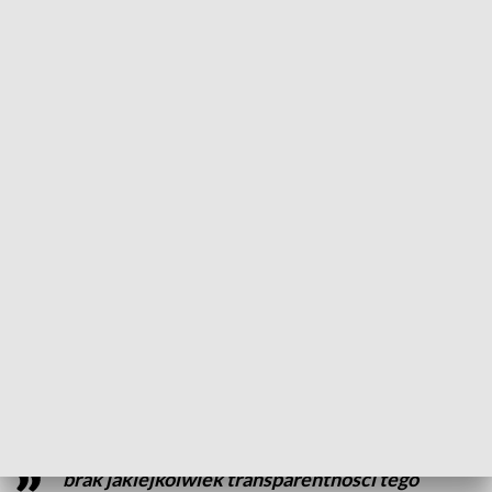
Łodzi.
Nam komentarza udzielić nie chciała...Odpowiedzi odmówił
również jej rzecznik.
Szanowni Państwo, nie wypowiadamy się
dla Państwa w żadnych sprawach
- dodaje Paweł Śpiechowicz, Rzecznik prasowy
prezydent Miasta Łodzi.
Nasuwa się pytanie - co ukrywa Urząd Miasta Łodzi, skoro
odmawia dostępu do informacji o finansach miasta? Sprawę
komentują za to opozycyjni radni i społecznicy.
brak jakiejkolwiek transparentności tego