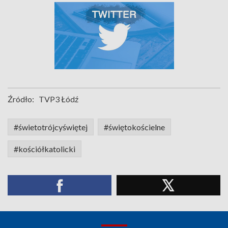
Źródło:
TVP3 Łódź
#świetotrójcyświętej
#świętokościelne
#kościółkatolicki