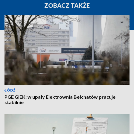
ZOBACZ TAKŻE
ŁÓDŹ
PGE GiEK: w upały Elektrownia Bełchatów pracuje
stabilnie