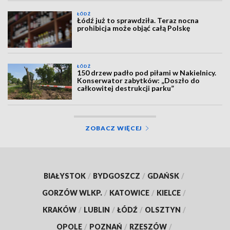
ŁÓDŹ
Łódź już to sprawdziła. Teraz nocna
prohibicja może objąć całą Polskę
ŁÓDŹ
150 drzew padło pod piłami w Nakielnicy.
Konserwator zabytków: „Doszło do
całkowitej destrukcji parku”
ZOBACZ WIĘCEJ
BIAŁYSTOK
/
BYDGOSZCZ
/
GDAŃSK
/
GORZÓW WLKP.
/
KATOWICE
/
KIELCE
/
KRAKÓW
/
LUBLIN
/
ŁÓDŹ
/
OLSZTYN
/
OPOLE
/
POZNAŃ
/
RZESZÓW
/