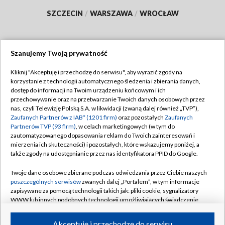
SZCZECIN
/
WARSZAWA
/
WROCŁAW
Szanujemy Twoją prywatność
Dołącz do nas:
Kliknij "Akceptuję i przechodzę do serwisu", aby wyrazić zgody na
korzystanie z technologii automatycznego śledzenia i zbierania danych,
TVP
dostęp do informacji na Twoim urządzeniu końcowym i ich
Abonament TVP
przechowywanie oraz na przetwarzanie Twoich danych osobowych przez
Regulamin TVP
nas, czyli Telewizję Polską S.A. w likwidacji (zwaną dalej również „TVP”),
Emisja w TVP
Polityka prywatności
Zaufanych Partnerów z IAB* (1201 firm)
oraz pozostałych
Zaufanych
Partnerów TVP (93 firm)
, w celach marketingowych (w tym do
Centrum informacji TVP
Moje zgody
zautomatyzowanego dopasowania reklam do Twoich zainteresowań i
mierzenia ich skuteczności) i pozostałych, które wskazujemy poniżej, a
Naziemna Telewizja Cyfrowa
Pomoc
także zgody na udostępnianie przez nas identyfikatora PPID do Google.
Sklep TVP
Biuro reklamy
Twoje dane osobowe zbierane podczas odwiedzania przez Ciebie naszych
Rada Programowa
Kontakt
poszczególnych serwisów
zwanych dalej „Portalem”, w tym informacje
zapisywane za pomocą technologii takich jak: pliki cookie, sygnalizatory
System NOS
WWW lub innych podobnych technologii umożliwiających świadczenie
dopasowanych i bezpiecznych usług, personalizację treści oraz reklam,
Informacje o nadawcy
Kanały
udostępnianie funkcji mediów społecznościowych oraz analizowanie
Akceptuję i przechodzę do serwisu