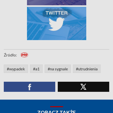
Źródło:
#wypadek
#a1
#na sygnale
#utrudnienia
ZOBACZ TAKŻE