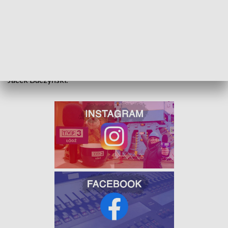
Na południowo-wschodnim odcinku A1 w Łodzi są
poważne
utrudnienia w ruchu.
"
Zablokowany jest lewy pas w
kierunku Gdańska, występuje tam spowolnienie ruchu na
odcinku A1 o długości 4 kilometrów
" - przekazał dyżurny
łódzkiego oddziału Generalnej Dyrekcji Dróg i Autostrad
Jacek Buczyński.