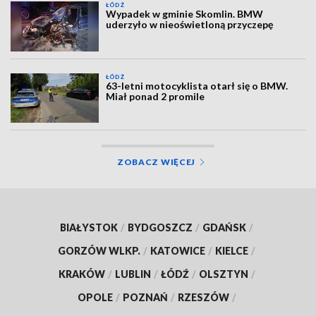
ŁÓDŹ
Wypadek w gminie Skomlin. BMW
uderzyło w nieoświetloną przyczepę
ŁÓDŹ
63-letni motocyklista otarł się o BMW.
Miał ponad 2 promile
ZOBACZ WIĘCEJ
BIAŁYSTOK
/
BYDGOSZCZ
/
GDAŃSK
/
GORZÓW WLKP.
/
KATOWICE
/
KIELCE
/
KRAKÓW
/
LUBLIN
/
ŁÓDŹ
/
OLSZTYN
/
OPOLE
/
POZNAŃ
/
RZESZÓW
/