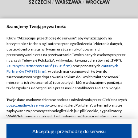
SZCZECIN
/
WARSZAWA
/
WROCŁAW
Szanujemy Twoją prywatność
Dołącz do nas:
Kliknij "Akceptuję i przechodzę do serwisu", aby wyrazić zgody na
korzystanie z technologii automatycznego śledzenia i zbierania danych,
TVP
dostęp do informacji na Twoim urządzeniu końcowym i ich
Abonament TVP
przechowywanie oraz na przetwarzanie Twoich danych osobowych przez
Regulamin TVP
nas, czyli Telewizję Polską S.A. w likwidacji (zwaną dalej również „TVP”),
Emisja w TVP
Zaufanych Partnerów z IAB* (1201 firm)
oraz pozostałych
Zaufanych
Polityka prywatności
Partnerów TVP (93 firm)
, w celach marketingowych (w tym do
Centrum informacji TVP
Moje zgody
zautomatyzowanego dopasowania reklam do Twoich zainteresowań i
mierzenia ich skuteczności) i pozostałych, które wskazujemy poniżej, a
Naziemna Telewizja Cyfrowa
Pomoc
także zgody na udostępnianie przez nas identyfikatora PPID do Google.
Sklep TVP
Biuro reklamy
Twoje dane osobowe zbierane podczas odwiedzania przez Ciebie naszych
Rada Programowa
poszczególnych serwisów
zwanych dalej „Portalem”, w tym informacje
Kontakt
zapisywane za pomocą technologii takich jak: pliki cookie, sygnalizatory
System NOS
WWW lub innych podobnych technologii umożliwiających świadczenie
dopasowanych i bezpiecznych usług, personalizację treści oraz reklam,
Informacje o nadawcy
Kanały
udostępnianie funkcji mediów społecznościowych oraz analizowanie
Akceptuję i przechodzę do serwisu
ruchu w Internecie.
Program dla prasy