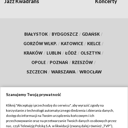
Jazz Kwadrans
Koncerty
BIAŁYSTOK
/
BYDGOSZCZ
/
GDAŃSK
/
GORZÓW WLKP.
/
KATOWICE
/
KIELCE
/
KRAKÓW
/
LUBLIN
/
ŁÓDŹ
/
OLSZTYN
/
OPOLE
/
POZNAŃ
/
RZESZÓW
/
SZCZECIN
/
WARSZAWA
/
WROCŁAW
Szanujemy Twoją prywatność
Dołącz do nas:
Kliknij "Akceptuję i przechodzę do serwisu", aby wyrazić zgody na
korzystanie z technologii automatycznego śledzenia i zbierania danych,
TVP
dostęp do informacji na Twoim urządzeniu końcowym i ich
Abonament TVP
przechowywanie oraz na przetwarzanie Twoich danych osobowych przez
Regulamin TVP
nas, czyli Telewizję Polską S.A. w likwidacji (zwaną dalej również „TVP”),