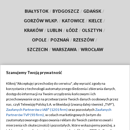
BIAŁYSTOK
/
BYDGOSZCZ
/
GDAŃSK
/
GORZÓW WLKP.
/
KATOWICE
/
KIELCE
/
KRAKÓW
/
LUBLIN
/
ŁÓDŹ
/
OLSZTYN
/
OPOLE
/
POZNAŃ
/
RZESZÓW
/
SZCZECIN
/
WARSZAWA
/
WROCŁAW
Szanujemy Twoją prywatność
Dołącz do nas:
Kliknij "Akceptuję i przechodzę do serwisu", aby wyrazić zgody na
korzystanie z technologii automatycznego śledzenia i zbierania danych,
TVP
dostęp do informacji na Twoim urządzeniu końcowym i ich
Abonament TVP
przechowywanie oraz na przetwarzanie Twoich danych osobowych przez
Regulamin TVP
nas, czyli Telewizję Polską S.A. w likwidacji (zwaną dalej również „TVP”),
Emisja w TVP
Zaufanych Partnerów z IAB* (1201 firm)
oraz pozostałych
Zaufanych
Polityka prywatności
Partnerów TVP (93 firm)
, w celach marketingowych (w tym do
Centrum informacji TVP
Moje zgody
zautomatyzowanego dopasowania reklam do Twoich zainteresowań i
mierzenia ich skuteczności) i pozostałych, które wskazujemy poniżej, a
Naziemna Telewizja Cyfrowa
Pomoc