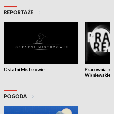
REPORTAŻE
Ostatni Mistrzowie
Pracownia re
Wiśniewskieg
POGODA