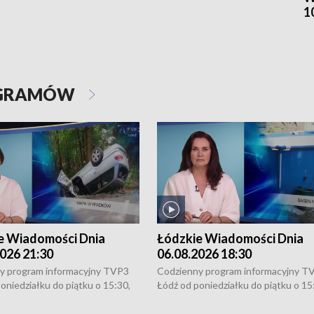
1
OGRAMÓW
e Wiadomości Dnia
Łódzkie Wiadomości Dnia
026 21:30
06.08.2026 18:30
y program informacyjny TVP3
Codzienny program informacyjny T
oniedziałku do piątku o 15:30,
Łódź od poniedziałku do piątku o 15
:30 i 21:30. W weekendy o
16:30, 18:30 i 21:30. W weekendy o
1:30.
18:30 i 21:30.