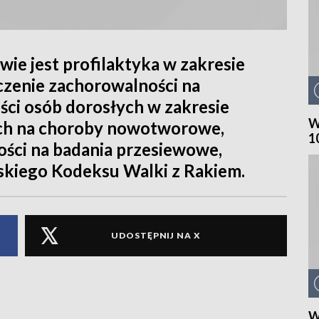
e jest profilaktyka w zakresie
czenie zachorowalności na
ci osób dorosłych w zakresie
W
h na choroby nowotworowe,
1
ości na badania przesiewowe,
jskiego Kodeksu Walki z Rakiem.
UDOSTĘPNIJ NA X
W