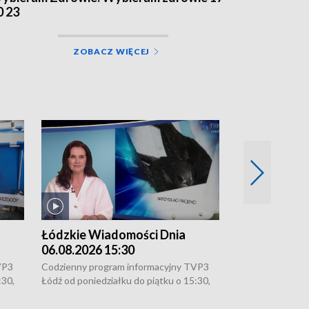
0 23
ZOBACZ WIĘCEJ
Łódzkie Wiadomości Dnia
Łódzkie Wia
06.08.2026 15:30
05.08.2026 2
VP3
Codzienny program informacyjny TVP3
Codzienny progr
:30,
Łódź od poniedziałku do piątku o 15:30,
Łódź od poniedzi
16:30, 18:30 i 21:30. W weekendy o
16:30, 18:30 i 2
18:30 i 21:30.
18:30 i 21:30.