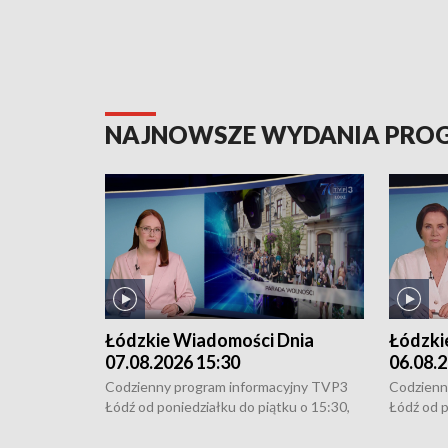
NAJNOWSZE WYDANIA PR
Łódzkie Wiadomości Dnia
Łódzki
07.08.2026 15:30
06.08.2
Codzienny program informacyjny TVP3
Codzienn
Łódź od poniedziałku do piątku o 15:30,
Łódź od p
16:30, 18:30 i 21:30. W weekendy o
16:30, 18
18:30 i 21:30.
18:30 i 2