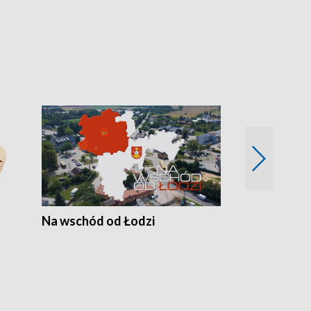
Na wschód od Łodzi
Zimowe szal
Polski