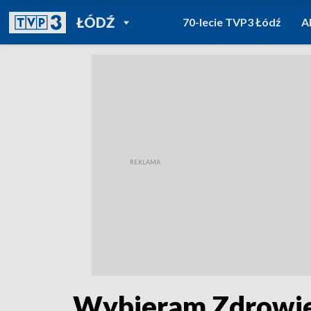
POWRÓT DO
ŁÓDŹ
70-lecie TVP3 Łódź
A
TVP REGIONY
Wybieram Zdrowie