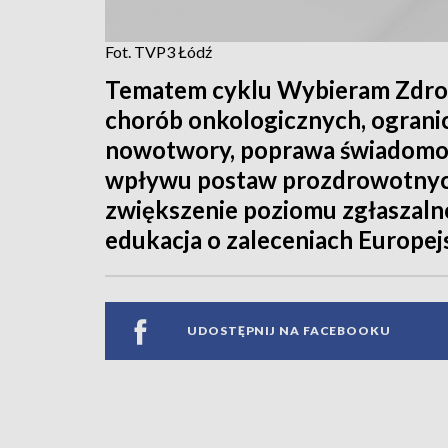
Fot. TVP3 Łódź
Tematem cyklu Wybieram Zdrowi
chorób onkologicznych, ograni
nowotwory, poprawa świadomoś
wpływu postaw prozdrowotnyc
zwiększenie poziomu zgłaszaln
edukacja o zaleceniach Europe
UDOSTĘPNIJ NA FACEBOOKU