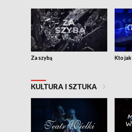
Za szybą
Kto jak 
KULTURA I SZTUKA