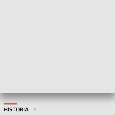
Idź się zbadaj
Nie poddaję si
GOSPODARKA
Strefa biznesu
HISTORIA