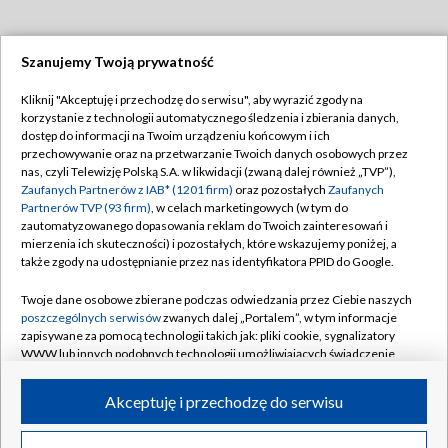
Szanujemy Twoją prywatność
Dołącz do nas:
Kliknij "Akceptuję i przechodzę do serwisu", aby wyrazić zgody na
korzystanie z technologii automatycznego śledzenia i zbierania danych,
TVP
dostęp do informacji na Twoim urządzeniu końcowym i ich
Abonament TVP
przechowywanie oraz na przetwarzanie Twoich danych osobowych przez
Regulamin TVP
nas, czyli Telewizję Polską S.A. w likwidacji (zwaną dalej również „TVP”),
Emisja w TVP
Zaufanych Partnerów z IAB* (1201 firm)
oraz pozostałych
Zaufanych
Polityka prywatności
Partnerów TVP (93 firm)
, w celach marketingowych (w tym do
Centrum informacji TVP
Moje zgody
zautomatyzowanego dopasowania reklam do Twoich zainteresowań i
mierzenia ich skuteczności) i pozostałych, które wskazujemy poniżej, a
Naziemna Telewizja Cyfrowa
Pomoc
także zgody na udostępnianie przez nas identyfikatora PPID do Google.
Sklep TVP
Biuro reklamy
Twoje dane osobowe zbierane podczas odwiedzania przez Ciebie naszych
Rada Programowa
poszczególnych serwisów
zwanych dalej „Portalem”, w tym informacje
Kontakt
zapisywane za pomocą technologii takich jak: pliki cookie, sygnalizatory
System NOS
WWW lub innych podobnych technologii umożliwiających świadczenie
dopasowanych i bezpiecznych usług, personalizację treści oraz reklam,
Informacje o nadawcy
Kanały
udostępnianie funkcji mediów społecznościowych oraz analizowanie
Akceptuję i przechodzę do serwisu
ruchu w Internecie.
Program dla prasy
©2026 Telewizja Polska S.A. w likwidacji
Biuro Reklamy
Twoje dane osobowe zbierane podczas odwiedzania przez Ciebie