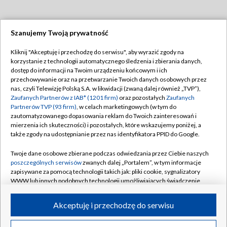
Szanujemy Twoją prywatność
Dołącz do nas:
Kliknij "Akceptuję i przechodzę do serwisu", aby wyrazić zgody na
korzystanie z technologii automatycznego śledzenia i zbierania danych,
TVP
dostęp do informacji na Twoim urządzeniu końcowym i ich
Abonament TVP
przechowywanie oraz na przetwarzanie Twoich danych osobowych przez
Regulamin TVP
nas, czyli Telewizję Polską S.A. w likwidacji (zwaną dalej również „TVP”),
Emisja w TVP
Zaufanych Partnerów z IAB* (1201 firm)
oraz pozostałych
Zaufanych
Polityka prywatności
Partnerów TVP (93 firm)
, w celach marketingowych (w tym do
Centrum informacji TVP
Moje zgody
zautomatyzowanego dopasowania reklam do Twoich zainteresowań i
mierzenia ich skuteczności) i pozostałych, które wskazujemy poniżej, a
Naziemna Telewizja Cyfrowa
Pomoc
także zgody na udostępnianie przez nas identyfikatora PPID do Google.
Sklep TVP
Biuro reklamy
Twoje dane osobowe zbierane podczas odwiedzania przez Ciebie naszych
Rada Programowa
poszczególnych serwisów
zwanych dalej „Portalem”, w tym informacje
Kontakt
zapisywane za pomocą technologii takich jak: pliki cookie, sygnalizatory
System NOS
WWW lub innych podobnych technologii umożliwiających świadczenie
dopasowanych i bezpiecznych usług, personalizację treści oraz reklam,
Informacje o nadawcy
Kanały
udostępnianie funkcji mediów społecznościowych oraz analizowanie
Akceptuję i przechodzę do serwisu
ruchu w Internecie.
Program dla prasy
©2026 Telewizja Polska S.A. w likwidacji
Biuro Reklamy