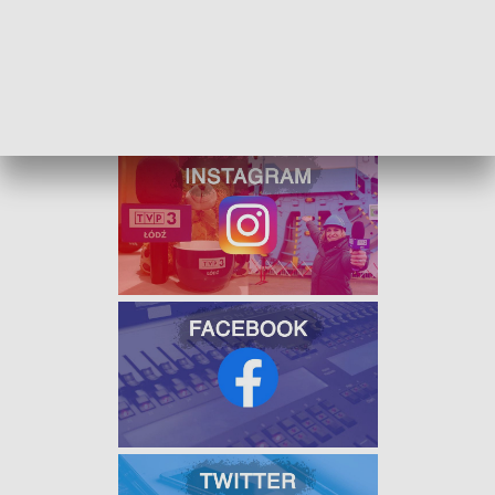
W związku z dużym zainteresowaniem wstępnie
założono, że każda chętna osoba będzie mogła dostać
po 20 bratków, ale ich ostateczna liczba będzie
uzależniona od zainteresowania.