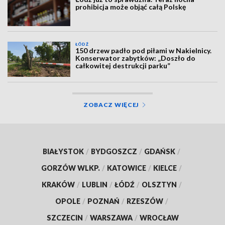
prohibicja może objąć całą Polskę
ŁÓDŹ
150 drzew padło pod piłami w Nakielnicy.
Konserwator zabytków: „Doszło do
całkowitej destrukcji parku”
ZOBACZ WIĘCEJ
BIAŁYSTOK
/
BYDGOSZCZ
/
GDAŃSK
/
GORZÓW WLKP.
/
KATOWICE
/
KIELCE
/
KRAKÓW
/
LUBLIN
/
ŁÓDŹ
/
OLSZTYN
/
OPOLE
/
POZNAŃ
/
RZESZÓW
/
SZCZECIN
/
WARSZAWA
/
WROCŁAW