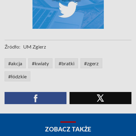
Źródło:
UM Zgierz
#akcja
#kwiaty
#bratki
#zgerz
#łódzkie
ZOBACZ TAKŻE