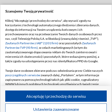
Szanujemy Twoją prywatność
Dołącz do nas:
Kliknij "Akceptuję i przechodzę do serwisu", aby wyrazić zgody na
korzystanie z technologii automatycznego śledzenia i zbierania danych,
TVP
dostęp do informacji na Twoim urządzeniu końcowym i ich
Abonament TVP
przechowywanie oraz na przetwarzanie Twoich danych osobowych przez
Regulamin TVP
nas, czyli Telewizję Polską S.A. w likwidacji (zwaną dalej również „TVP”),
Emisja w TVP
Zaufanych Partnerów z IAB* (1201 firm)
oraz pozostałych
Zaufanych
Polityka prywatności
Partnerów TVP (93 firm)
, w celach marketingowych (w tym do
Centrum informacji TVP
Moje zgody
zautomatyzowanego dopasowania reklam do Twoich zainteresowań i
mierzenia ich skuteczności) i pozostałych, które wskazujemy poniżej, a
Naziemna Telewizja Cyfrowa
Pomoc
także zgody na udostępnianie przez nas identyfikatora PPID do Google.
Sklep TVP
Biuro reklamy
Twoje dane osobowe zbierane podczas odwiedzania przez Ciebie naszych
Rada Programowa
poszczególnych serwisów
zwanych dalej „Portalem”, w tym informacje
Kontakt
zapisywane za pomocą technologii takich jak: pliki cookie, sygnalizatory
System NOS
WWW lub innych podobnych technologii umożliwiających świadczenie
dopasowanych i bezpiecznych usług, personalizację treści oraz reklam,
Informacje o nadawcy
Kanały
udostępnianie funkcji mediów społecznościowych oraz analizowanie
Akceptuję i przechodzę do serwisu
ruchu w Internecie.
Program dla prasy
©2026 Telewizja Polska S.A. w likwidacji
Biuro Reklamy
Twoje dane osobowe zbierane podczas odwiedzania przez Ciebie
Ustawienia zaawansowane
poszczególnych serwisów
na Portalu, takie jak adresy IP, identyfikatory