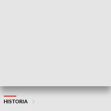
Idź się zbadaj
Nie poddaję si
GOSPODARKA
Strefa biznesu
HISTORIA