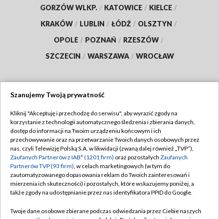
GORZÓW WLKP.
/
KATOWICE
/
KIELCE
/
KRAKÓW
/
LUBLIN
/
ŁÓDŹ
/
OLSZTYN
/
OPOLE
/
POZNAŃ
/
RZESZÓW
/
SZCZECIN
/
WARSZAWA
/
WROCŁAW
Szanujemy Twoją prywatność
Dołącz do nas:
Kliknij "Akceptuję i przechodzę do serwisu", aby wyrazić zgody na
korzystanie z technologii automatycznego śledzenia i zbierania danych,
TVP
dostęp do informacji na Twoim urządzeniu końcowym i ich
Abonament TVP
przechowywanie oraz na przetwarzanie Twoich danych osobowych przez
Regulamin TVP
nas, czyli Telewizję Polską S.A. w likwidacji (zwaną dalej również „TVP”),
Emisja w TVP
Zaufanych Partnerów z IAB* (1201 firm)
oraz pozostałych
Zaufanych
Polityka prywatności
Partnerów TVP (93 firm)
, w celach marketingowych (w tym do
Centrum informacji TVP
Moje zgody
zautomatyzowanego dopasowania reklam do Twoich zainteresowań i
mierzenia ich skuteczności) i pozostałych, które wskazujemy poniżej, a
Naziemna Telewizja Cyfrowa
Pomoc
także zgody na udostępnianie przez nas identyfikatora PPID do Google.
Sklep TVP
Biuro reklamy
Twoje dane osobowe zbierane podczas odwiedzania przez Ciebie naszych
Rada Programowa