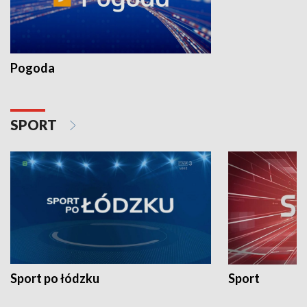
Pogoda
SPORT
Sport po łódzku
Sport