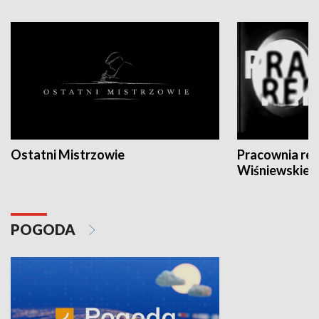
Ostatni Mistrzowie
Pracownia re
Wiśniewskieg
POGODA