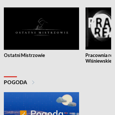
Ostatni Mistrzowie
Pracownia re
Wiśniewskieg
POGODA