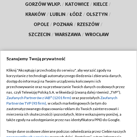
GORZÓW WLKP.
/
KATOWICE
/
KIELCE
/
KRAKÓW
/
LUBLIN
/
ŁÓDŹ
/
OLSZTYN
/
OPOLE
/
POZNAŃ
/
RZESZÓW
/
SZCZECIN
/
WARSZAWA
/
WROCŁAW
Szanujemy Twoją prywatność
Dołącz do nas:
Kliknij "Akceptuję i przechodzę do serwisu", aby wyrazić zgody na
korzystanie z technologii automatycznego śledzenia i zbierania danych,
TVP
dostęp do informacji na Twoim urządzeniu końcowym i ich
Abonament TVP
przechowywanie oraz na przetwarzanie Twoich danych osobowych przez
Regulamin TVP
nas, czyli Telewizję Polską S.A. w likwidacji (zwaną dalej również „TVP”),
Emisja w TVP
Zaufanych Partnerów z IAB* (1201 firm)
oraz pozostałych
Zaufanych
Polityka prywatności
Partnerów TVP (93 firm)
, w celach marketingowych (w tym do
Centrum informacji TVP
Moje zgody
zautomatyzowanego dopasowania reklam do Twoich zainteresowań i
mierzenia ich skuteczności) i pozostałych, które wskazujemy poniżej, a
Naziemna Telewizja Cyfrowa
Pomoc
także zgody na udostępnianie przez nas identyfikatora PPID do Google.
Sklep TVP
Biuro reklamy
Twoje dane osobowe zbierane podczas odwiedzania przez Ciebie naszych
Rada Programowa
poszczególnych serwisów
zwanych dalej „Portalem”, w tym informacje