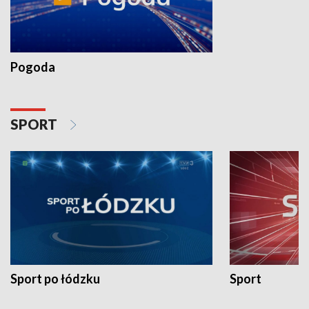
Pogoda
SPORT
Sport po łódzku
Sport