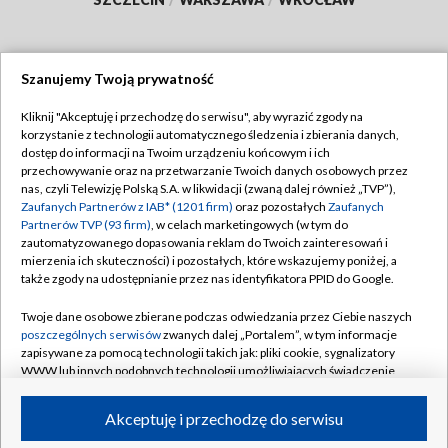
Szanujemy Twoją prywatność
Dołącz do nas:
Kliknij "Akceptuję i przechodzę do serwisu", aby wyrazić zgody na
korzystanie z technologii automatycznego śledzenia i zbierania danych,
TVP
dostęp do informacji na Twoim urządzeniu końcowym i ich
Abonament TVP
przechowywanie oraz na przetwarzanie Twoich danych osobowych przez
Regulamin TVP
nas, czyli Telewizję Polską S.A. w likwidacji (zwaną dalej również „TVP”),
Emisja w TVP
Zaufanych Partnerów z IAB* (1201 firm)
oraz pozostałych
Zaufanych
Polityka prywatności
Partnerów TVP (93 firm)
, w celach marketingowych (w tym do
Centrum informacji TVP
Moje zgody
zautomatyzowanego dopasowania reklam do Twoich zainteresowań i
mierzenia ich skuteczności) i pozostałych, które wskazujemy poniżej, a
Naziemna Telewizja Cyfrowa
Pomoc
także zgody na udostępnianie przez nas identyfikatora PPID do Google.
Sklep TVP
Biuro reklamy
Twoje dane osobowe zbierane podczas odwiedzania przez Ciebie naszych
Rada Programowa
poszczególnych serwisów
zwanych dalej „Portalem”, w tym informacje
Kontakt
zapisywane za pomocą technologii takich jak: pliki cookie, sygnalizatory
System NOS
WWW lub innych podobnych technologii umożliwiających świadczenie
dopasowanych i bezpiecznych usług, personalizację treści oraz reklam,
Informacje o nadawcy
Kanały
udostępnianie funkcji mediów społecznościowych oraz analizowanie
Akceptuję i przechodzę do serwisu
ruchu w Internecie.
Program dla prasy