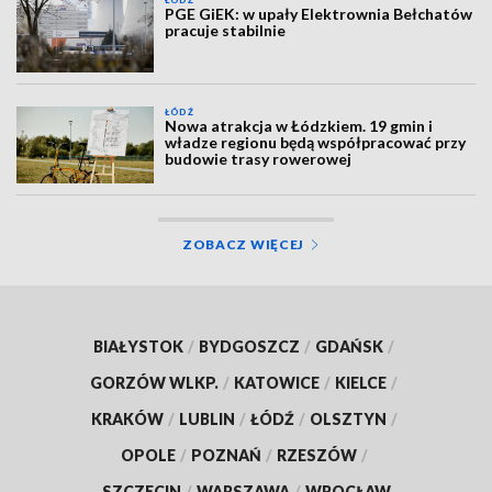
ŁÓDŹ
PGE GiEK: w upały Elektrownia Bełchatów
pracuje stabilnie
ŁÓDŹ
Nowa atrakcja w Łódzkiem. 19 gmin i
władze regionu będą współpracować przy
budowie trasy rowerowej
ZOBACZ WIĘCEJ
BIAŁYSTOK
/
BYDGOSZCZ
/
GDAŃSK
/
GORZÓW WLKP.
/
KATOWICE
/
KIELCE
/
KRAKÓW
/
LUBLIN
/
ŁÓDŹ
/
OLSZTYN
/
OPOLE
/
POZNAŃ
/
RZESZÓW
/
SZCZECIN
/
WARSZAWA
/
WROCŁAW