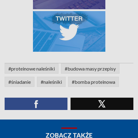
#proteinowe naleśniki
#budowa masy przepisy
#śniadanie
#naleśniki
#bomba proteinowa
ZOBACZ TAKŻE