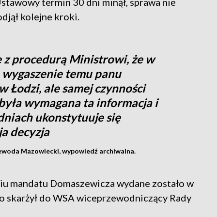
tawowy termin 30 dni minął, sprawa nie
jął kolejne kroki.
z procedurą Ministrowi, że w
 wygaszenie temu panu
 Łodzi, ale samej czynności
 była wymagana ta informacja i
 dniach ukonstytuuje się
ja decyzja
ewoda Mazowiecki, wypowiedź archiwalna.
iu mandatu Domaszewicza wydane zostało w
smo skarżył do WSA wiceprzewodniczący Rady