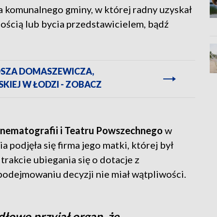
 komunalnego gminy, w której radny uzyskał
nością lub bycia przedstawicielem, bądź
SZA DOMASZEWICZA,
IEJ W ŁODZI - ZOBACZ
nematografii i Teatru Powszechnego
w
podjęła się firma jego matki, której był
trakcie ubiegania się o dotacje z
odejmowaniu decyzji nie miał wątpliwości.
dłowo przyjął organ, że