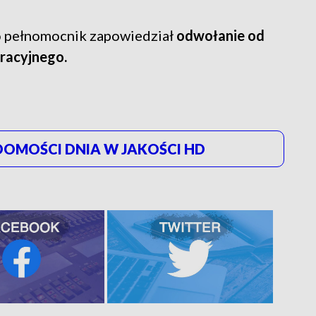
go pełnomocnik zapowiedział
odwołanie od
racyjnego.
OMOŚCI DNIA W JAKOŚCI HD