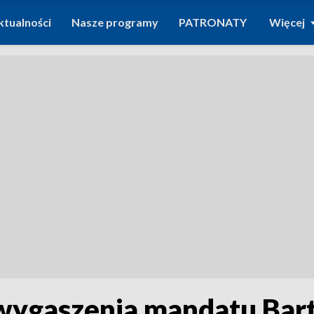
ktualności
Nasze programy
PATRONATY
Więcej
wygaszenia mandatu Bar