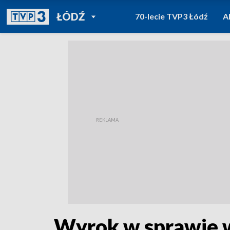
POWRÓT DO
ŁÓDŹ
70-lecie TVP3 Łódź
A
TVP REGIONY
Wyrok w sprawie 