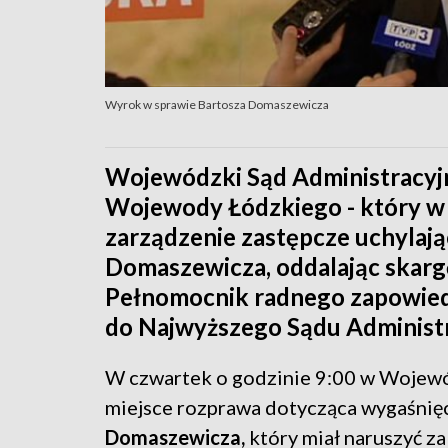
Wyrok w sprawie Bartosza Domaszewicza
Wojewódzki Sąd Administracyjny
Wojewody Łódzkiego - który w 
zarządzenie zastępcze uchylaj
Domaszewicza, oddalając skargę
Pełnomocnik radnego zapowiedz
do Najwyższego Sądu Administ
W czwartek o godzinie 9:00 w Wojewó
miejsce rozprawa dotycząca wygaśnię
Domaszewicza,
który miał naruszyć za