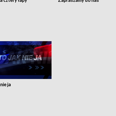
a cztery łapy
Zapraszamy do nas
nie ja