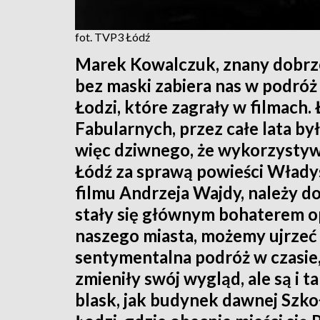
fot. TVP3 Łódź
Marek Kowalczuk, znany dobrze
bez maski zabiera nas w podróż
Łodzi, które zagrały w filmach
Fabularnych, przez całe lata był
więc dziwnego, że wykorzystyw
Łódź za sprawą powieści Wład
filmu Andrzeja Wajdy, należy d
stały się głównym bohaterem op
naszego miasta, możemy ujrzeć 
sentymentalna podróż w czasie, 
zmieniły swój wygląd, ale są i 
blask, jak budynek dawnej Szk