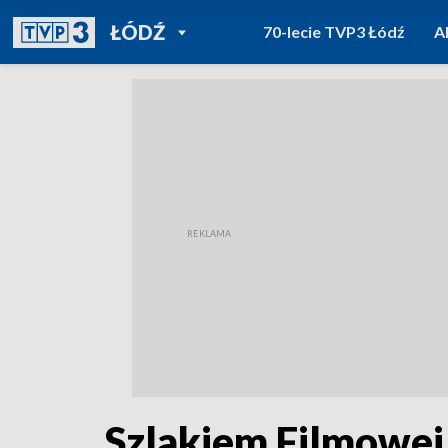
POWRÓT DO
ŁÓDŹ
70-lecie TVP3 Łódź
A
TVP REGIONY
Szlakiem Filmowej