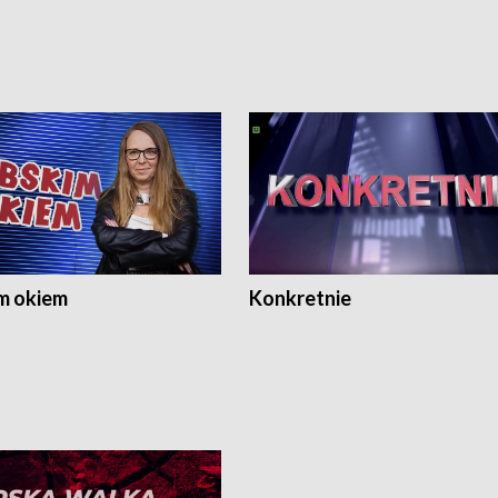
m okiem
Konkretnie