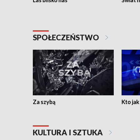
Las blisko nas
Świat n
SPOŁECZEŃSTWO
Za szybą
Kto jak 
KULTURA I SZTUKA