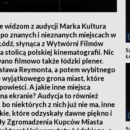
 widzom z audycji Marka Kultura
 po znanych i nieznanych miejscach w
. Łódź, słynąca z Wytwórni Filmów
S
a stolicą polskiej kinematografii. Nic
Ł
ano filmowo także łódzki plener.
ysława Reymonta, a potem wybitnego
o wyjątkowego grona miast, które
owieści. A jakie inne miejsca
na ekranie? Audycja to również
bo niektórych z nich już nie ma, inne
takie, które odzyskały dawne piękno i
oły Zgromadzenia Kupców Miasta
S