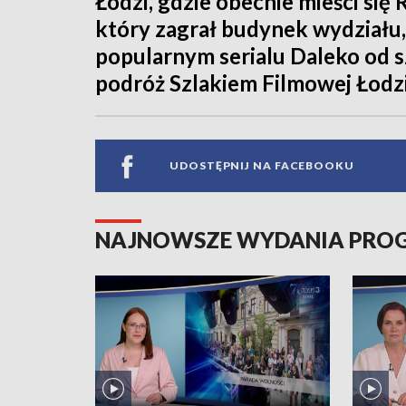
Łodzi, gdzie obecnie mieści się
który zagrał budynek wydziału,
popularnym serialu Daleko od 
podróż Szlakiem Filmowej Łodzi
UDOSTĘPNIJ NA FACEBOOKU
NAJNOWSZE WYDANIA PR