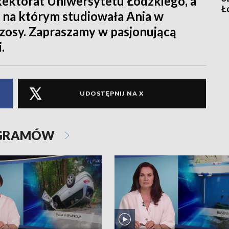
 Rektorat Uniwersytetu Łódzkiego, a
Ł
 na którym studiowała Ania w
szosy. Zapraszamy w pasjonującą
.
UDOSTĘPNIJ NA X
OGRAMÓW