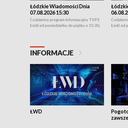
Łódzkie Wiadomości Dnia
Łódzki
07.08.2026 15:30
06.08.2
Codzienny program informacyjny TVP3
Codzienn
Łódź od poniedziałku do piątku o 15:30,
Łódź od p
16:30, 18:30 i 21:30. W weekendy o
16:30, 18
18:30 i 21:30.
18:30 i 2
INFORMACJE
ŁWD
Pogoto
zawsze