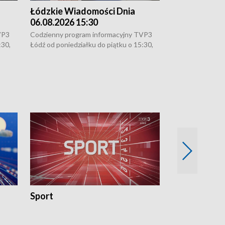
Łódzkie Wiadomości Dnia
Łódzkie Wia
06.08.2026 15:30
05.08.2026 2
VP3
Codzienny program informacyjny TVP3
Codzienny progr
:30,
Łódź od poniedziałku do piątku o 15:30,
Łódź od poniedzi
16:30, 18:30 i 21:30. W weekendy o
16:30, 18:30 i 2
18:30 i 21:30.
18:30 i 21:30.
Sport
Rozmowa Dn