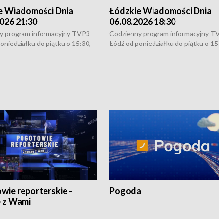
e Wiadomości Dnia
Łódzkie Wiadomości Dnia
026 21:30
06.08.2026 18:30
y program informacyjny TVP3
Codzienny program informacyjny T
oniedziałku do piątku o 15:30,
Łódź od poniedziałku do piątku o 15
:30 i 21:30. W weekendy o
16:30, 18:30 i 21:30. W weekendy o
1:30.
18:30 i 21:30.
wie reporterskie -
Pogoda
 z Wami