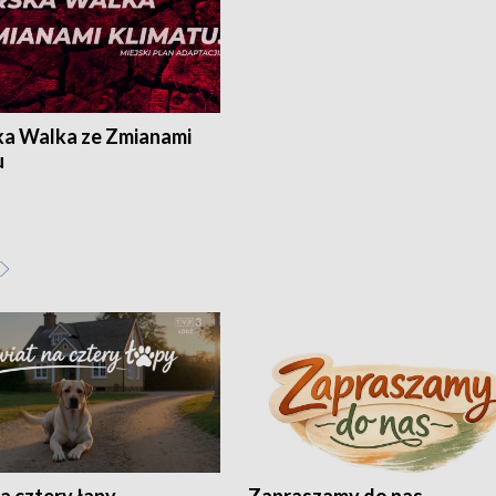
ka Walka ze Zmianami
u