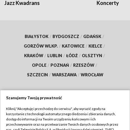
Jazz Kwadrans
Koncerty
BIAŁYSTOK
/
BYDGOSZCZ
/
GDAŃSK
/
GORZÓW WLKP.
/
KATOWICE
/
KIELCE
/
KRAKÓW
/
LUBLIN
/
ŁÓDŹ
/
OLSZTYN
/
OPOLE
/
POZNAŃ
/
RZESZÓW
/
SZCZECIN
/
WARSZAWA
/
WROCŁAW
Szanujemy Twoją prywatność
Dołącz do nas:
Kliknij "Akceptuję i przechodzę do serwisu", aby wyrazić zgody na
korzystanie z technologii automatycznego śledzenia i zbierania danych,
TVP
dostęp do informacji na Twoim urządzeniu końcowym i ich
Abonament TVP
przechowywanie oraz na przetwarzanie Twoich danych osobowych przez
Regulamin TVP
nas, czyli Telewizję Polską S.A. w likwidacji (zwaną dalej również „TVP”),