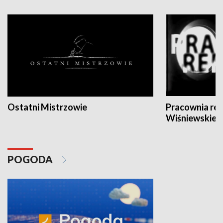
Ostatni Mistrzowie
Pracownia re
Wiśniewskieg
POGODA