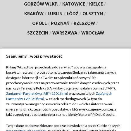
GORZÓW WLKP.
/
KATOWICE
/
KIELCE
/
KRAKÓW
/
LUBLIN
/
ŁÓDŹ
/
OLSZTYN
/
OPOLE
/
POZNAŃ
/
RZESZÓW
/
SZCZECIN
/
WARSZAWA
/
WROCŁAW
Szanujemy Twoją prywatność
Dołącz do nas:
Kliknij "Akceptuję i przechodzę do serwisu", aby wyrazić zgody na
korzystanie z technologii automatycznego śledzenia i zbierania danych,
TVP
dostęp do informacji na Twoim urządzeniu końcowym i ich
Abonament TVP
przechowywanie oraz na przetwarzanie Twoich danych osobowych przez
Regulamin TVP
nas, czyli Telewizję Polską S.A. w likwidacji (zwaną dalej również „TVP”),
Emisja w TVP
Zaufanych Partnerów z IAB* (1201 firm)
oraz pozostałych
Zaufanych
Polityka prywatności
Partnerów TVP (93 firm)
, w celach marketingowych (w tym do
Centrum informacji TVP
Moje zgody
zautomatyzowanego dopasowania reklam do Twoich zainteresowań i
mierzenia ich skuteczności) i pozostałych, które wskazujemy poniżej, a
Naziemna Telewizja Cyfrowa
Pomoc
także zgody na udostępnianie przez nas identyfikatora PPID do Google.
Sklep TVP
Biuro reklamy
Twoje dane osobowe zbierane podczas odwiedzania przez Ciebie naszych
Rada Programowa
poszczególnych serwisów
zwanych dalej „Portalem”, w tym informacje