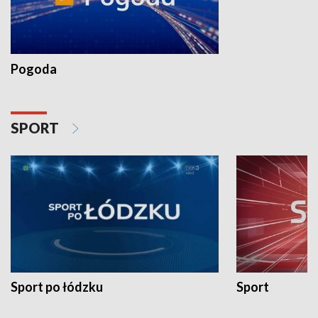
Pogoda
SPORT
Sport po łódzku
Sport