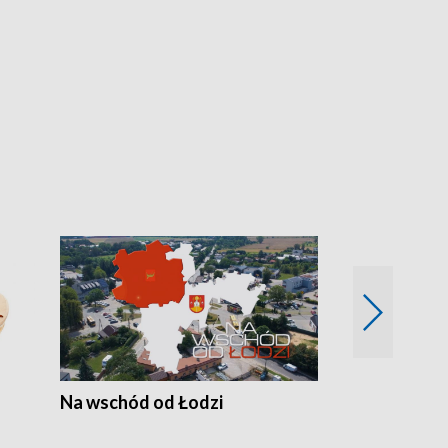
Na wschód od Łodzi
Zimowe szal
Polski