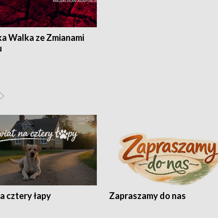
ka Walka ze Zmianami
u
a cztery łapy
Zapraszamy do nas