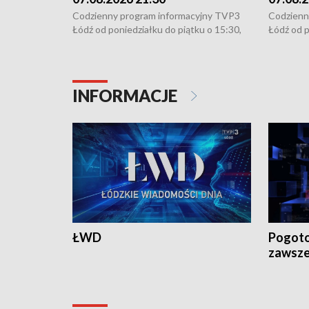
Codzienny program informacyjny TVP3
Codzienn
Łódź od poniedziałku do piątku o 15:30,
Łódź od p
16:30, 18:30 i 21:30. W weekendy o
16:30, 18
18:30 i 21:30.
18:30 i 2
INFORMACJE
ŁWD
Pogoto
zawsze