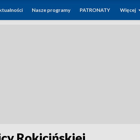
ktualności
Nasze programy
PATRONATY
Więcej
icy Rokicińskiej