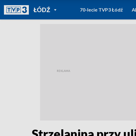
POWRÓT DO
ŁÓDŹ
70-lecie TVP3 Łódź
A
TVP REGIONY
Strzelanina przy ul