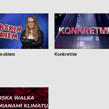
m okiem
Konkretnie