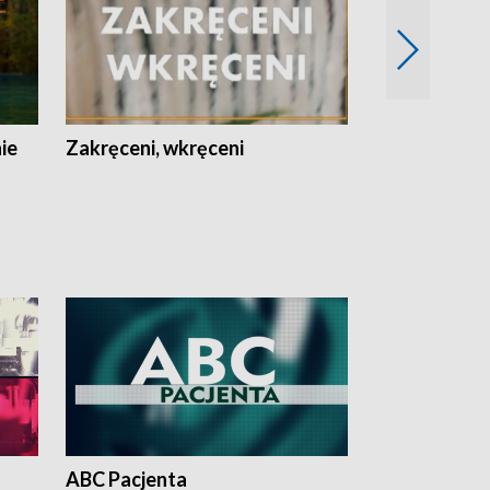
nie
Zakręceni, wkręceni
Skarby Łodzi
ABC Pacjenta