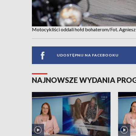
Motocykliści oddali hołd bohaterom/Fot. Agnie
UDOSTĘPNIJ NA FACEBOOKU
NAJNOWSZE WYDANIA PR