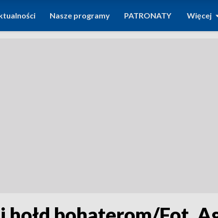
ktualności
Nasze programy
PATRONATY
Więcej
li hołd bohaterom/Fot. A