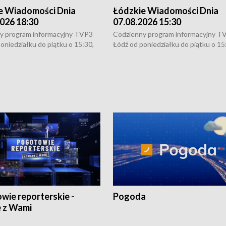
e Wiadomości Dnia
Łódzkie Wiadomości Dnia
026 18:30
07.08.2026 15:30
y program informacyjny TVP3
Codzienny program informacyjny T
oniedziałku do piątku o 15:30,
Łódź od poniedziałku do piątku o 15
:30 i 21:30. W weekendy o
16:30, 18:30 i 21:30. W weekendy o
1:30.
18:30 i 21:30.
wie reporterskie -
Pogoda
 z Wami