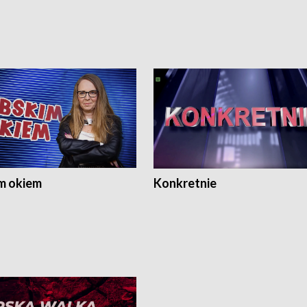
m okiem
Konkretnie