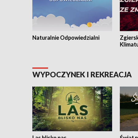
Naturalnie Odpowiedzialni
Zgiers
Klimat
WYPOCZYNEK I REKREACJA
Las blisko nas
Świat n