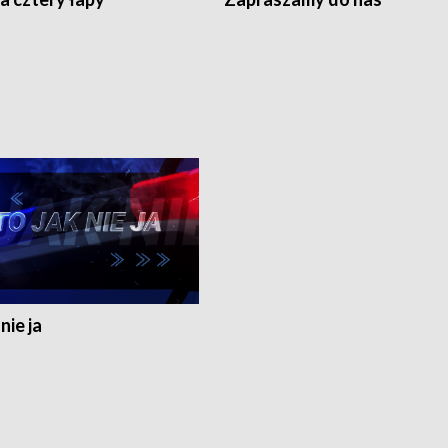
nie ja