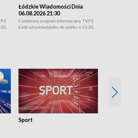
Łódzkie Wiadomości Dnia
Łódzkie Wia
06.08.2026 21:30
06.08.2026 1
VP3
Codzienny program informacyjny TVP3
Codzienny progr
:30,
Łódź od poniedziałku do piątku o 15:30,
Łódź od poniedzi
16:30, 18:30 i 21:30. W weekendy o
16:30, 18:30 i 2
18:30 i 21:30.
18:30 i 21:30.
Sport
Rozmowa Dn