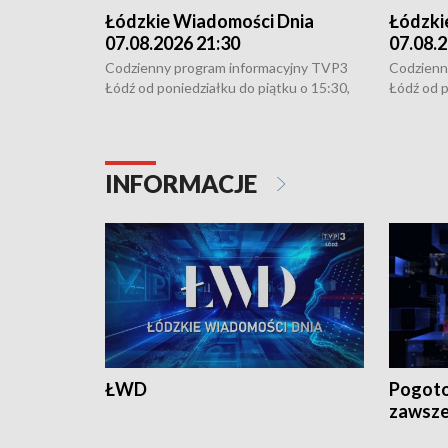
Łódzkie Wiadomości Dnia
Łódzki
07.08.2026 21:30
07.08.2
Codzienny program informacyjny TVP3
Codzienn
Łódź od poniedziałku do piątku o 15:30,
Łódź od p
16:30, 18:30 i 21:30. W weekendy o
16:30, 18
18:30 i 21:30.
18:30 i 2
INFORMACJE
ŁWD
Pogoto
zawsze