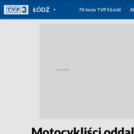
POWRÓT DO
ŁÓDŹ
70-lecie TVP3 Łódź
A
TVP REGIONY
Motocykliści odda