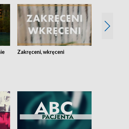
nie
Zakręceni, wkręceni
Skarby Łodzi