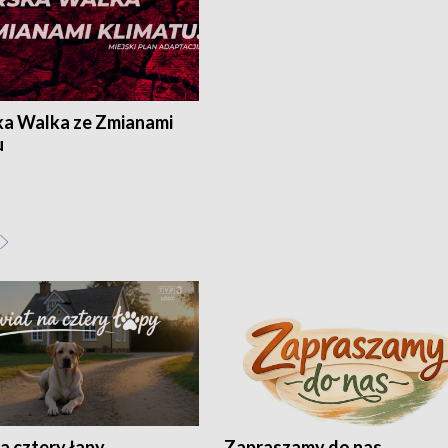
ka Walka ze Zmianami
u
a cztery łapy
Zapraszamy do nas