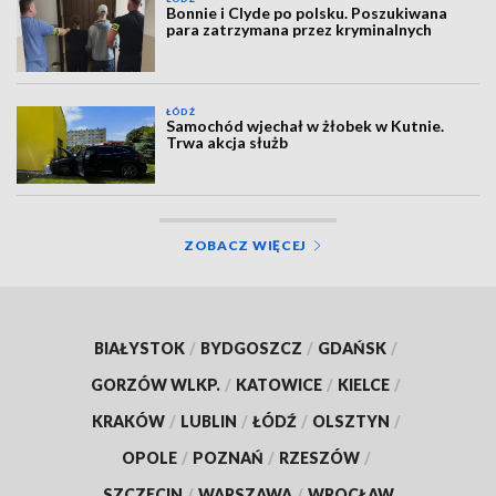
Bonnie i Clyde po polsku. Poszukiwana
para zatrzymana przez kryminalnych
ŁÓDŹ
Samochód wjechał w żłobek w Kutnie.
Trwa akcja służb
ZOBACZ WIĘCEJ
BIAŁYSTOK
/
BYDGOSZCZ
/
GDAŃSK
/
GORZÓW WLKP.
/
KATOWICE
/
KIELCE
/
KRAKÓW
/
LUBLIN
/
ŁÓDŹ
/
OLSZTYN
/
OPOLE
/
POZNAŃ
/
RZESZÓW
/
SZCZECIN
/
WARSZAWA
/
WROCŁAW