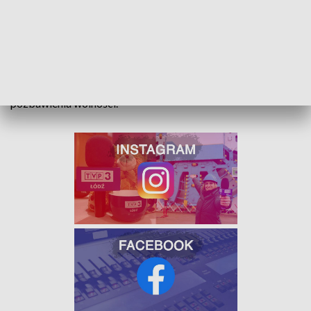
przystąpili do realizacji sprawy.
Pod wskazanym adresem
zastali 30-latka.
Posiadał przy sobie dwie torebeczki
strunowe z podejrzaną zawartością. Sąd po zapoznaniu się z
materiałem dowodowym zebranym przez policjantów,
postanowił tymczasowo aresztować podejrzanego na
okres trzech miesięcy.
Grozi mu kara nawet do 10 lat
pozbawienia wolności.