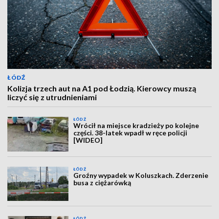
ŁÓDŹ
Kolizja trzech aut na A1 pod Łodzią. Kierowcy muszą
liczyć się z utrudnieniami
ŁÓDŹ
Wrócił na miejsce kradzieży po kolejne
części. 38-latek wpadł w ręce policji
[WIDEO]
ŁÓDŹ
Groźny wypadek w Koluszkach. Zderzenie
busa z ciężarówką
ŁÓDŹ