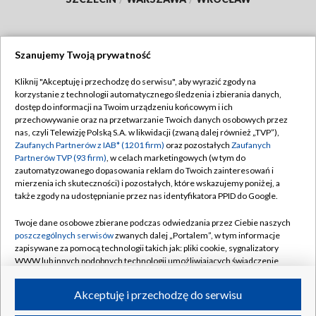
Szanujemy Twoją prywatność
Dołącz do nas:
Kliknij "Akceptuję i przechodzę do serwisu", aby wyrazić zgody na
korzystanie z technologii automatycznego śledzenia i zbierania danych,
TVP
dostęp do informacji na Twoim urządzeniu końcowym i ich
Abonament TVP
przechowywanie oraz na przetwarzanie Twoich danych osobowych przez
Regulamin TVP
nas, czyli Telewizję Polską S.A. w likwidacji (zwaną dalej również „TVP”),
Emisja w TVP
Zaufanych Partnerów z IAB* (1201 firm)
oraz pozostałych
Zaufanych
Polityka prywatności
Partnerów TVP (93 firm)
, w celach marketingowych (w tym do
Centrum informacji TVP
Moje zgody
zautomatyzowanego dopasowania reklam do Twoich zainteresowań i
mierzenia ich skuteczności) i pozostałych, które wskazujemy poniżej, a
Naziemna Telewizja Cyfrowa
Pomoc
także zgody na udostępnianie przez nas identyfikatora PPID do Google.
Sklep TVP
Biuro reklamy
Twoje dane osobowe zbierane podczas odwiedzania przez Ciebie naszych
Rada Programowa
poszczególnych serwisów
zwanych dalej „Portalem”, w tym informacje
Kontakt
zapisywane za pomocą technologii takich jak: pliki cookie, sygnalizatory
System NOS
WWW lub innych podobnych technologii umożliwiających świadczenie
dopasowanych i bezpiecznych usług, personalizację treści oraz reklam,
Informacje o nadawcy
Kanały
udostępnianie funkcji mediów społecznościowych oraz analizowanie
Akceptuję i przechodzę do serwisu
ruchu w Internecie.
Program dla prasy
©2026 Telewizja Polska S.A. w likwidacji