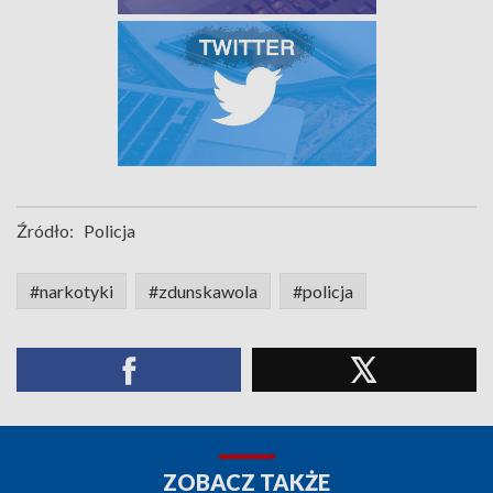
Źródło:
Policja
#narkotyki
#zdunskawola
#policja
ZOBACZ TAKŻE