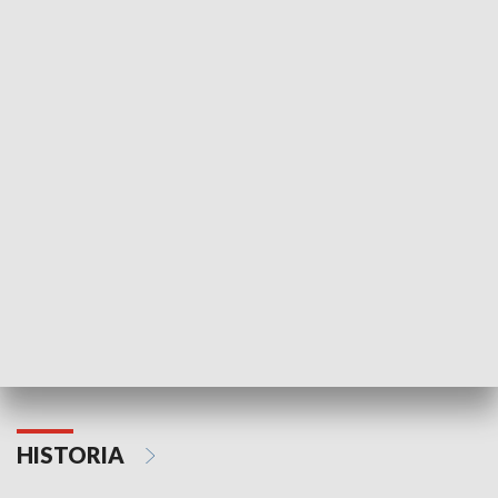
Idź się zbadaj
Nie poddaję si
GOSPODARKA
Strefa biznesu
HISTORIA