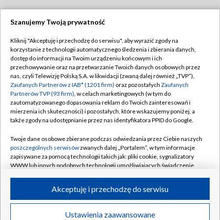
Szanujemy Twoją prywatność
Dołącz do nas:
Kliknij "Akceptuję i przechodzę do serwisu", aby wyrazić zgody na
korzystanie z technologii automatycznego śledzenia i zbierania danych,
TVP
dostęp do informacji na Twoim urządzeniu końcowym i ich
Abonament TVP
przechowywanie oraz na przetwarzanie Twoich danych osobowych przez
Regulamin TVP
nas, czyli Telewizję Polską S.A. w likwidacji (zwaną dalej również „TVP”),
Emisja w TVP
Zaufanych Partnerów z IAB* (1201 firm)
oraz pozostałych
Zaufanych
Polityka prywatności
Partnerów TVP (93 firm)
, w celach marketingowych (w tym do
Centrum informacji TVP
Moje zgody
zautomatyzowanego dopasowania reklam do Twoich zainteresowań i
mierzenia ich skuteczności) i pozostałych, które wskazujemy poniżej, a
Naziemna Telewizja Cyfrowa
Pomoc
także zgody na udostępnianie przez nas identyfikatora PPID do Google.
Sklep TVP
Biuro reklamy
Twoje dane osobowe zbierane podczas odwiedzania przez Ciebie naszych
Rada Programowa
poszczególnych serwisów
zwanych dalej „Portalem”, w tym informacje
Kontakt
zapisywane za pomocą technologii takich jak: pliki cookie, sygnalizatory
System NOS
WWW lub innych podobnych technologii umożliwiających świadczenie
dopasowanych i bezpiecznych usług, personalizację treści oraz reklam,
Informacje o nadawcy
Kanały
udostępnianie funkcji mediów społecznościowych oraz analizowanie
Akceptuję i przechodzę do serwisu
ruchu w Internecie.
Program dla prasy
©2026 Telewizja Polska S.A. w likwidacji
Biuro Reklamy
Twoje dane osobowe zbierane podczas odwiedzania przez Ciebie
Ustawienia zaawansowane
poszczególnych serwisów
na Portalu, takie jak adresy IP, identyfikatory